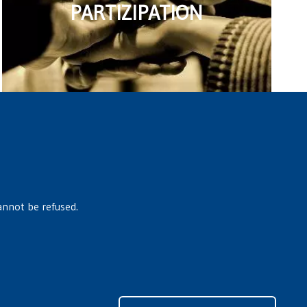
PARTIZIPATION
annot be refused.
Zusti