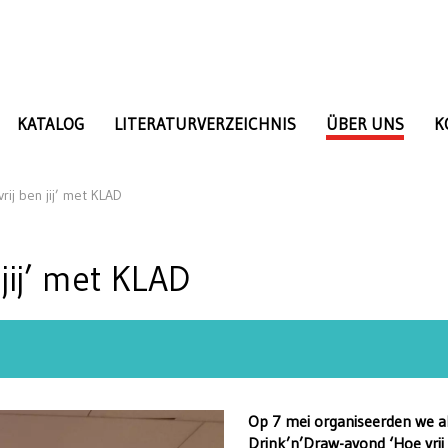
KATALOG
LITERATURVERZEICHNIS
ÜBER UNS
K
rij ben jij’ met KLAD
jij’ met KLAD
Op 7 mei organiseerden we a
Drink’n’Draw-avond ‘Hoe vrij b