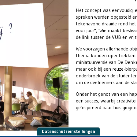
Het concept was eenvoudig: ee
spreken werden opgesteld en 
tekenavond draaide rond het t
voor jou?', 'Wie maakt beslis
de link tussen de VUB en vrij
We voorzagen allerhande obje
thema konden opentrekken. Z
miniatuurversie van De Denk
maar ook bij een reuze-bierp
onderbroek van de studenten
om de deelnemers aan de slag
Onder het genot van een hap
een succes, waarbij creativit
geïnspireerd naar huis gingen
Datenschutzeinstellungen