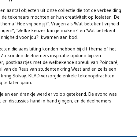
n aantal objecten uit onze collectie die tot de verbeelding
de tekenaars mochten er hun creativiteit op loslaten. De
hema ‘Hoe vrij ben jij?’. Vragen als 'Wat betekent vrijheid
singen?', 'Welke keuzes kan je maken?' en 'Wat betekent
zinnigheid voor jou?' kwamen aan bod.
cten die aansluiting konden hebben bij dit thema of het
o konden deelnemers inspiratie opdoen bij een
er, postkaartjes met de welbekende spreuk van Poincaré,
ul van de Reus van studentenkring Westland en zelfs een
kring Solvay. KLAD verzorgde enkele tekenopdrachten
 te laten gaan.
je en een drankje werd er volop getekend. De avond was
eit en discussies hand in hand gingen, en de deelnemers
.