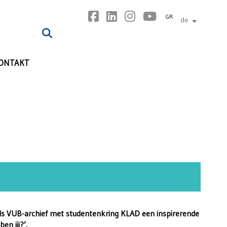
GR
de
andere sp
ONTAKT
ls VUB-archief met studentenkring KLAD een inspirerende
en jij?’.