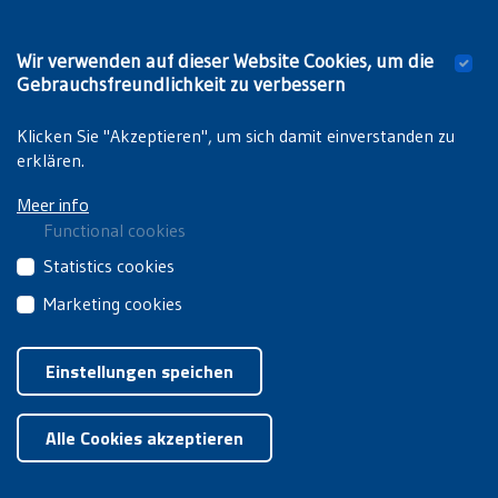
PARTNER
Wir verwenden auf dieser Website Cookies, um die
KONTAKT
Gebrauchsfreundlichkeit zu verbessern
Klicken Sie "Akzeptieren", um sich damit einverstanden zu
erklären.
Meer info
Functional cookies
These
Statistics cookies
cookies
These
Marketing cookies
are
third
essential
These
Privacyverklaring
|
Cookiebeleid
party
for
third
Einstellungen speichen
cookies
you
party
collect
Zustimmung zurückziehen
to
cookies
information
browse
Alle Cookies akzeptieren
are
about
the
used
how
website
for
you