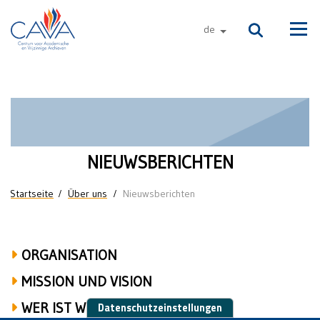
Direkt zum Inhalt
de
andere sprachen
Men
Nieuwsberichten
NIEUWSBERICHTEN
Sie sind hier
Startseite
Über uns
Nieuwsberichten
ORGANISATION
MISSION UND VISION
WER IST WER
Datenschutzeinstellungen