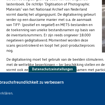
lastenboek. De richtlijn ‘Digitisation of Photographic
Materials’ van het Nationaal Archief van Nederland
vormt daarbij het uitgangspunt. De digitalisering gebeurt
verder op een duurzame manier met o.a. de aanmaak
van TIFF- (positief en negatief) en METS-bestanden en
de toekenning van unieke bestandsnamen op basis van
de inventarisnummers. Er zijn reeds ongeveer 18.000
negatieven gedigitaliseerd. Momenteel worden deze
scans gecontroleerd en loopt het post-productieproces
nog.
De digitalisering moet het gebruik van de beelden stimuleren
met de wettelijke beperkingen – ter beschikking stellen en de r
Datenschutzeinstellungen
vormt ook een aanzet om de beelden later samen met participa
brauchsfreundlichkeit zu verbessern
erklären.