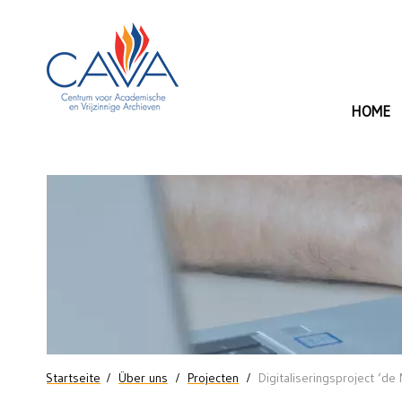
Direkt zum Inhalt
HOME
Digitaliseringsproject
‘de
Mens
in
beeld’
|
Sie sind hier
Startseite
Über uns
Projecten
Digitaliseringsproject ‘de
2022-