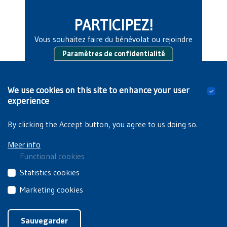
PARTICIPEZ!
Vous souhaitez faire du bénévolat ou rejoindre
l'un de nos projets participatifs?
Paramètres de confidentialité
PLUS D'INFO
We use cookies on this site to enhance your user
experience
By clicking the Accept button, you agree to us doing so.
Meer info
Functional cookies
These
Statistics cookies
cookies
These
Marketing cookies
are
third
essential
These
Privacyverklaring
|
Cookiebeleid
party
for
third
Sauvegarder
cookies