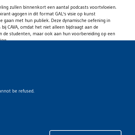
eling zullen binnenkort een aantal podcasts voortvloeien.
pirant-agogen in dit format GAL's visie op kunst
tie gaan met hun publiek. Deze dynamische oefening in
 bij CAVA, omdat het niet alleen bijdraagt aan de
n de studenten, maar ook aan hun voorbereiding op een
ing.
annot be refused.
Retir