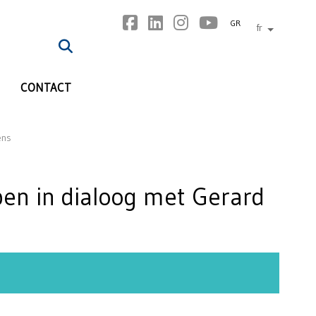
GR
fr
autres lan
CONTACT
ens
en in dialoog met Gerard