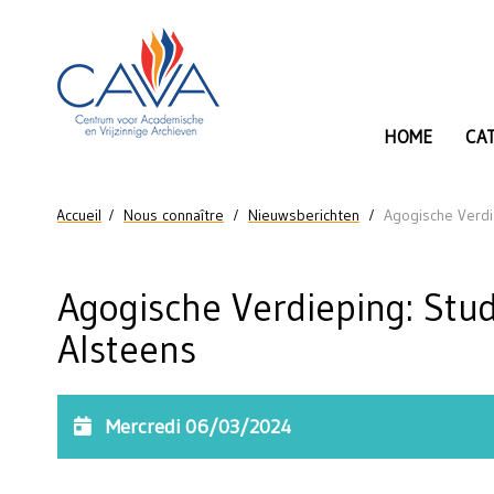
Aller au contenu principal
HOME
CA
Vous êtes ici
Accueil
Nous connaître
Nieuwsberichten
Agogische Verdi
Agogische Verdieping: Stu
Alsteens
Mercredi 06/03/2024