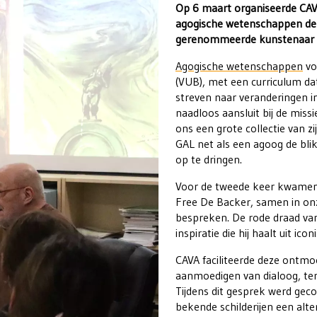
Op 6 maart organiseerde CAV
agogische wetenschappen de 
gerenommeerde kunstenaar G
Agogische wetenschappen
vo
(VUB), met een curriculum da
streven naar veranderingen i
naadloos aansluit bij de miss
ons een grote collectie van z
GAL net als een agoog de blik
op te dringen.
Voor de tweede keer kwamen s
Free De Backer, samen in on
bespreken. De rode draad van
inspiratie die hij haalt uit i
CAVA faciliteerde deze ontmo
aanmoedigen van dialoog, ter
Tijdens dit gesprek werd geco
bekende schilderijen een alter