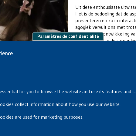
Uit deze enthousiaste uitwiss
Het is de bedoeling dat de as
presenteren en zo in interac
agogiek vervult ons met trots
academische ontwikkeling va
Paramètres de confidentialité
betrokken rol in de samenlev
rience
essential for you to browse the website and use its features and c
cookies collect information about how you use our website.
Privacyverklaring
|
Cookiebeleid
cookies are used for marketing purposes.