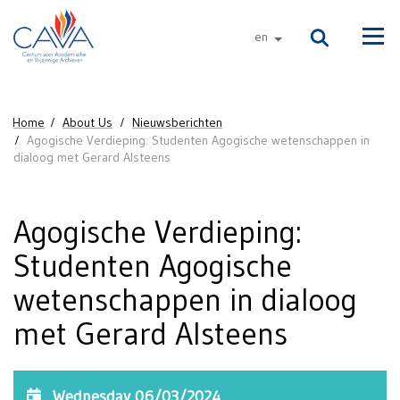
Skip to main content
en
other languages
Men
You are here
Home
About Us
Nieuwsberichten
Agogische Verdieping: Studenten Agogische wetenschappen in
dialoog met Gerard Alsteens
Agogische Verdieping:
Studenten Agogische
wetenschappen in dialoog
met Gerard Alsteens
Wednesday 06/03/2024