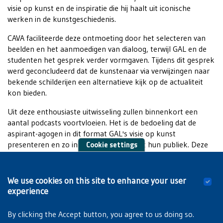
visie op kunst en de inspiratie die hij haalt uit iconische
werken in de kunstgeschiedenis.
CAVA faciliteerde deze ontmoeting door het selecteren van
beelden en het aanmoedigen van dialoog, terwijl GAL en de
studenten het gesprek verder vormgaven. Tijdens dit gesprek
werd geconcludeerd dat de kunstenaar via verwijzingen naar
bekende schilderijen een alternatieve kijk op de actualiteit
kon bieden.
Uit deze enthousiaste uitwisseling zullen binnenkort een
aantal podcasts voortvloeien. Het is de bedoeling dat de
aspirant-agogen in dit format GAL's visie op kunst
Cookie settings
presenteren en zo in interactie gaan met hun publiek. Deze
dynamische oefening in agogiek vervult ons met trots bij
CAVA, omdat het niet alleen bijdraagt aan de academische
ontwikkeling van de studenten, maar ook aan hun
We use cookies on this site to enhance your user
voorbereiding op een betrokken rol in de samenleving.
experience
By clicking the Accept button, you agree to us doing so.