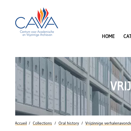
Aller au contenu principal
HOME
CA
Hasselt:
Jong
en
VRI
vrijzinnig
(zondag
15
Vous êtes ici
Accueil
Collections
Oral history
Vrijzinnige verhalenavond
september