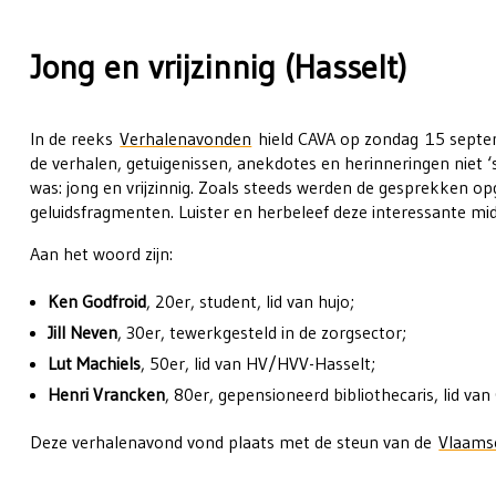
Jong en vrijzinnig (Hasselt)
In de reeks
Verhalenavonden
hield CAVA op zondag 15 septem
de verhalen, getuigenissen, anekdotes en herinneringen niet 
was: jong en vrijzinnig. Zoals steeds werden de gesprekken op
geluidsfragmenten. Luister en herbeleef deze interessante mi
Aan het woord zijn:
Ken Godfroid
, 20er, student, lid van hujo;
Jill Neven
, 30er, tewerkgesteld in de zorgsector;
Lut Machiels
, 50er, lid van HV/HVV-Hasselt;
Henri Vrancken
, 80er, gepensioneerd bibliothecaris, lid van
Deze verhalenavond vond plaats met de steun van de
Vlaams