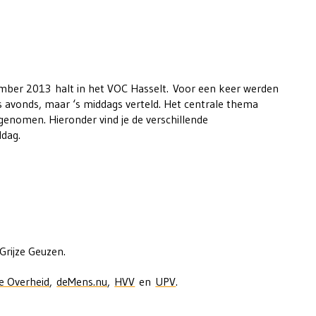
ber 2013 halt in het VOC Hasselt. Voor een keer werden
‘s avonds, maar ‘s middags verteld. Het centrale thema
genomen. Hieronder vind je de verschillende
ddag.
 Grijze Geuzen.
e Overheid
,
deMens.nu
,
HVV
en
UPV
.