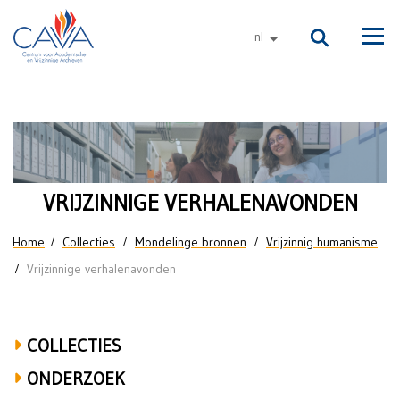
Naar de inhoud
nl
andere talen
Men
Verhalenavonden
VRIJZINNIGE VERHALENAVONDEN
U bent hier
Home
Collecties
Mondelinge bronnen
Vrijzinnig humanisme
Vrijzinnige verhalenavonden
COLLECTIES
ONDERZOEK