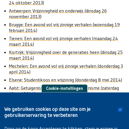
24 oktober 2013)
Antwerpen: Vrijzinnigheid en onderwijs (dinsdag 26
november 2013)
Brugge: Een avond vol vrij zinnige verhalen (woensdag 19
februari 2014)
Tienen: Een avond vol vrij zinnige verhalen (maandag 24
maart 2014)
Kortrijk: Vrijzinnigheid over de generaties heen (dinsdag 25
maart 2014)
Mechelen: Een avond vol vrij zinnige verhalen (donderdag 3
april 2014)
Elsene: Studentikoos en vrijzinnig (donderdag 8 mei 2014)
Aalst: Getuigenissen over vrijzinnig humanisme (zaterdag
Cookie-instellingen
10 mei 2014)
We gebruiken cookies op deze site om je
De verschillende gesprekken werden opgedeeld in
gebruikerservaring te verbeteren
fragmenten. Deze werden nadien ook gegroepeerd
per
thema
.
Door op de knop Accepteren te klikken, stem je ermee in