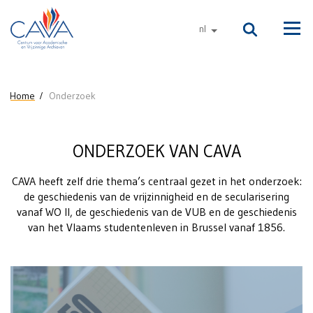
Naar de inhoud
nl
andere talen
Men
U bent hier
Home
Onderzoek
Onderzoek
ONDERZOEK VAN CAVA
CAVA heeft zelf drie thema’s centraal gezet in het onderzoek:
de geschiedenis van de vrijzinnigheid en de secularisering
vanaf WO II, de geschiedenis van de VUB en de geschiedenis
van het Vlaams studentenleven in Brussel vanaf 1856.