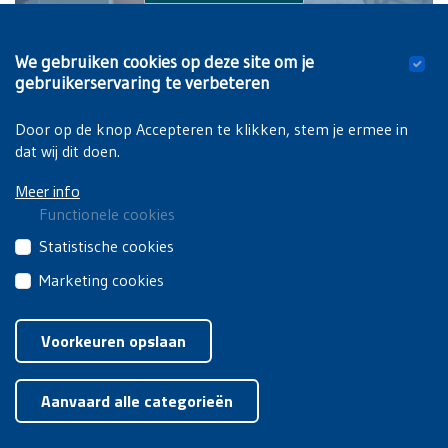
We gebruiken cookies op deze site om je
gebruikerservaring te verbeteren
Door op de knop Accepteren te klikken, stem je ermee in
dat wij dit doen.
Meer info
Functionele cookies
Deze
Statistische cookies
cookies
Deze
Marketing cookies
zijn
cookies
noodzakelijk
Deze
Privacyverklaring
|
Cookiebeleid
van
om
cookies
Voorkeuren opslaan
derden
de
van
brengen
Toestemming intrekken
website
derden
jouw
goed
Aanvaard alle categorieën
worden
gebruik
te
gebruikt
van
doen
voor