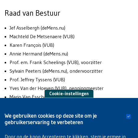
Raad van Bestuur
Jef Asselbergh (deMens.nu)
Machteld De Metsenaere (VUB)
Karen François (VUB)
Annie Hermand (deMens.nu)
Prof. em. Frank Scheelings (VUB), voorzitter
Sylvain Peeters (deMens.nu), ondervoorzitter
Prof. Jeffrey Tyssens (VUB)
Yves Van der Hoeven (VUB), penningmeester
Cookie-instellingen
Mario Van Essche (deMens.nu)
Alain Vannieuwenburg (deMens.nu)
We gebruiken cookies op deze site om je
gebruikerservaring te verbeteren
Door op de knop Accepteren te klikken, stem je ermee in