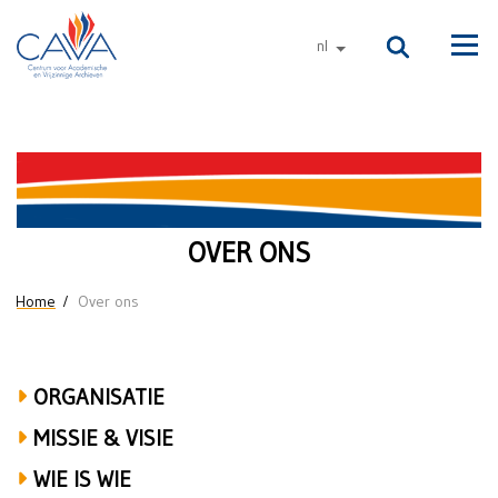
Naar de inhoud
nl
andere talen
Men
Organisatie
OVER ONS
U bent hier
Home
Over ons
ORGANISATIE
MISSIE & VISIE
WIE IS WIE