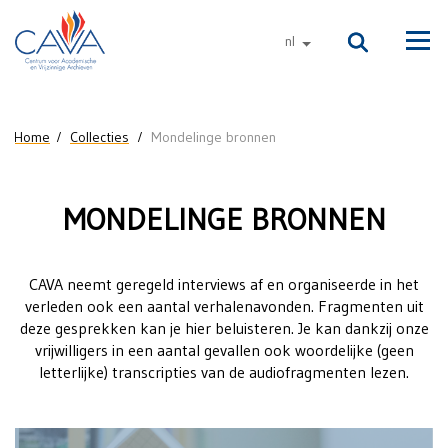
Naar de inhoud
nl
andere talen
Men
U bent hier
Home
Collecties
Mondelinge bronnen
Mondelinge
MONDELINGE BRONNEN
bronnen
CAVA neemt geregeld interviews af en organiseerde in het
verleden ook een aantal verhalenavonden. Fragmenten uit
deze gesprekken kan je hier beluisteren. Je kan dankzij onze
vrijwilligers in een aantal gevallen ook woordelijke (geen
letterlijke) transcripties van de audiofragmenten lezen.