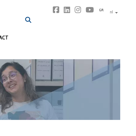
GR
nl
andere tal
ACT