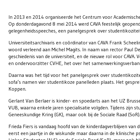
In 2013 en 2014 organiseerde het Centrum voor Academische 
Op donderdagavond 8 mei 2014 werd CAVA feestelijk geopend in
gelegenheidsspeeches, een panelgesprek over studentikozitei
Universiteitsarchivaris en coördinator van CAVA Frank Scheel
woord verleend aan Michel Magits. In naam van rector Paul De
geschiedenis van de universiteit, en de nieuwe rol voor CAVA. 
en ondervoorzitter CVHE, het over het samenwerkingsverban
Daarna was het tijd voor het panelgesprek over studentikoziteit
sofa’s namen vier studentikoze panelleden plaats. Het ges
Koppen.
Gerlant Van Berlaer is kinder- en spoedarts aan het UZ Bruss
VUB, waarna enkele jaren specialisatie volgden. Tijdens zijn st
Geneeskundige Kring (GK), maar ook bij de Sociale Raad (SoR)
Frieda Fiers is vandaag hoofd van de kinderdagverblijven va
eerst een jaartje in de wiskunde maar daarna in de klinische ps