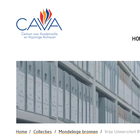
Naar de inhoud
HO
Mondelinge
bronnen:
Vrije
Universiteit
Brussel
U bent hier
Home
Collecties
Mondelinge bronnen
Vrije Universiteit 