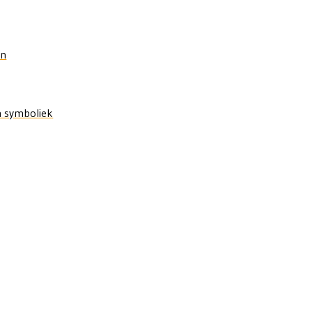
en
n symboliek