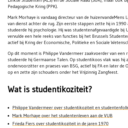
Linkse Studenten (ALS) en de Sociale Raad (SoR), maar ook bi
Pedagogische Kring (PPK).
Mark Morhaye is vandaag directeur van de huizenvandeMens L
van dienst achter de rug. Zijn eerste stappen zette hij in 199
studeerde hij psychologie. Hij was studentenafgevaardigde bij 
vervulde een hele reeks van functies bij het Brussels Stude
actief bij Kring der Economische, Politieke en Sociale Wetens
Op dit moment is Philippe Vandermeer zaakvoerder van een 
studeerde hij Germaanse Talen. Op studentikoos vlak was hij
ondervoorzitter en praeses van BSG, actief bij FA en later de
op en zette zijn schouders onder het Vrijzinnig Zangfeest.
Wat is studentikoziteit?
Philippe Vandermeer over studentikoziteit en studentenfol
Mark Morhaye over het studentenleven aan de VUB
Frieda Fiers over studentikoziteit in de jaren 1970