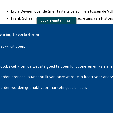
Lydia Deveen over de (mentaliteits)verschillen tussen de VU
Frank Scheelings over zijn periode als secretaris van Histori
Cookie-instellingen
Eddie Maes over de beginjaren van de VUB
varing te verbeteren
t wij dit doen.
noodzakelijk om de website goed te doen functioneren en kan je nie
erden brengen jouw gebruik van onze website in kaart voor analy
Privacyverklaring
|
Cookiebeleid
derden worden gebruikt voor marketingdoeleinden.