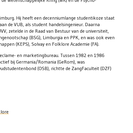
j de Wetenschappelijke Kring (WK) en de Psycho-
imburg. Hij heeft een decenniumlange studentikoze staat
0 aan de VUB, als student handelsingenieur. Daarna
UVV, zetelde in de Raad van Bestuur van de universiteit,
ntengenootschap (BSG), Limburgia en PPK, en was ook even
chappen (KEPS), Solvay en Folklore Academie (FA).
reclame- en marketingbureau. Tussen 1982 en 1986
 actief bij Germania/Romania (GeRom), was
 Oudstudentenbond (OSB), richtte de ZangFaculteit (DZF)
klore