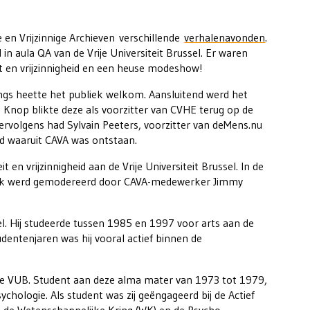
en Vrijzinnige Archieven verschillende
verhalenavonden
.
 aula QA van de Vrije Universiteit Brussel. Er waren
t en vrijzinnigheid en een heuse modeshow!
ings heette het publiek welkom. Aansluitend werd het
 Knop blikte deze als voorzitter van CVHE terug op de
Vervolgens had Sylvain Peeters, voorzitter van deMens.nu
d waaruit CAVA was ontstaan.
 en vrijzinnigheid aan de Vrije Universiteit Brussel. In de
prek werd gemodereerd door CAVA-medewerker Jimmy
el. Hij studeerde tussen 1985 en 1997 voor arts aan de
udentenjaren was hij vooral actief binnen de
.
n de VUB. Student aan deze alma mater van 1973 tot 1979,
ychologie. Als student was zij geëngageerd bij de Actief