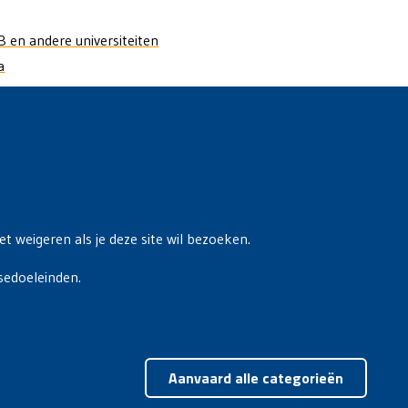
B en andere universiteiten
a
t weigeren als je deze site wil bezoeken.
sedoeleinden.
Toest
Aanvaard alle categorieën