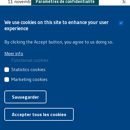
Paramètres de confidentialité
11 novembre
Jour
20 novembre
Sai
24 décembre au 31 décembre
vac
We use cookies on this site to enhance your user
experience
By clicking the Accept button, you agree to us doing so.
Meer info
Functional cookies
These
Statistics cookies
cookies
These
Marketing cookies
are
third
essential
These
Privacyverklaring
|
Cookiebeleid
party
for
third
Sauvegarder
cookies
you
party
collect
Retirer le consentement
to
cookies
information
browse
Accepter tous les cookies
are
about
the
used
how
website
for
you