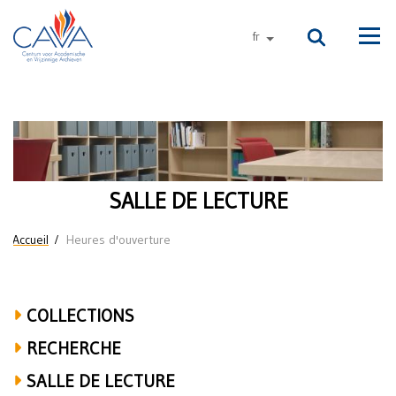
Aller au contenu principal
fr
autres langues
Men
Heures
d'ouverture
SALLE DE LECTURE
Vous êtes ici
Accueil
Heures d'ouverture
COLLECTIONS
RECHERCHE
SALLE DE LECTURE