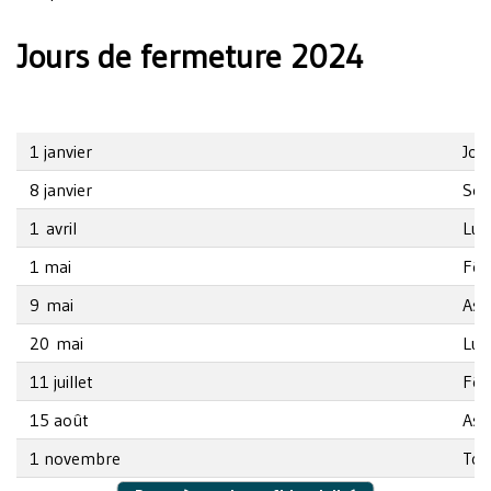
Jours de fermeture 2024
1 janvier
Jour
8 janvier
Ses
1 avril
Lun
1 mai
Fête
9 mai
Asc
20 mai
Lun
11 juillet
Fêt
15 août
Ass
1 novembre
Tou