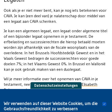
Ook als je er niet meer bent, kan je nog iets betekenen voor
CAVA. Je kan (een deel van) je nalatenschap door middel van
een legaat aan CAVA schenken.
Je kan een algemeen legaat, een legaat onder algemene titel
of een bijzonder legaat opnemen in je testament. De
erfbelasting en successierechten die hierop betaald moeten
worden zijn afhankelijk van de fiscale woonplaats van de
overledene. In het Brussels Hoofdstedelijk Gewest en in het
Waals Gewest bedragen de successierechten voor goede
doelen 7%; in het Vlaams Gewest 0%. In Brussel en Wallonië
kan je ook gebruik maken van een duolegaat.
Wil je meer informatie over het opnemen van CAVA in je
testament, neem dan gerust contact op met
Elisabeth
Datenschutzeinstellungen
Rabaey
van de
VUB Foundation
.
Wir verwenden auf dieser Website Cookies, um die
Gebrauchsfreundlichkeit zu verbessern
Wil je CAVA steunen op een andere manier?