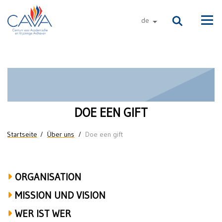
Direkt zum Inhalt
de
andere sprachen
Men
Doe
een
gift
DOE EEN GIFT
Sie sind hier
Startseite
Über uns
Doe een gift
ORGANISATION
MISSION UND VISION
WER IST WER