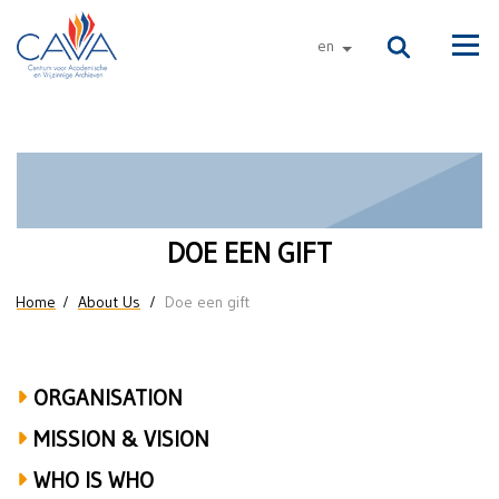
Skip to main content
en
other languages
Men
Doe
een
gift
DOE EEN GIFT
You are here
Home
About Us
Doe een gift
ORGANISATION
MISSION & VISION
WHO IS WHO