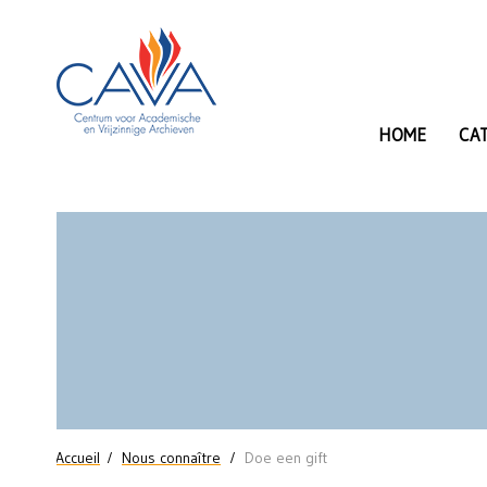
Aller au contenu principal
HOME
CA
Doe
een
gift
Vous êtes ici
Accueil
Nous connaître
Doe een gift