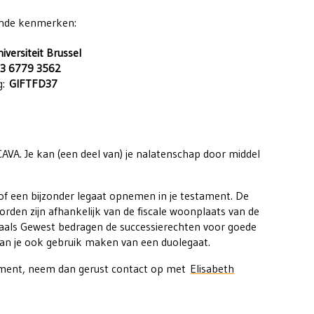
gende kenmerken:
niversiteit Brussel
3 6779 3562
g:
GIFTFD37
CAVA. Je kan (een deel van) je nalatenschap door middel
of een bijzonder legaat opnemen in je testament. De
rden zijn afhankelijk van de fiscale woonplaats van de
 Waals Gewest bedragen de successierechten voor goede
kan je ook gebruik maken van een duolegaat.
tament, neem dan gerust contact op met
Elisabeth