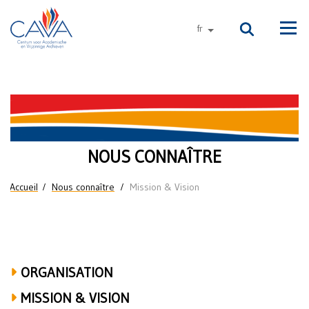
Aller au contenu principal
fr
autres langues
Men
Mission
&
Vision
NOUS CONNAÎTRE
Vous êtes ici
Accueil
Nous connaître
Mission & Vision
ORGANISATION
MISSION & VISION