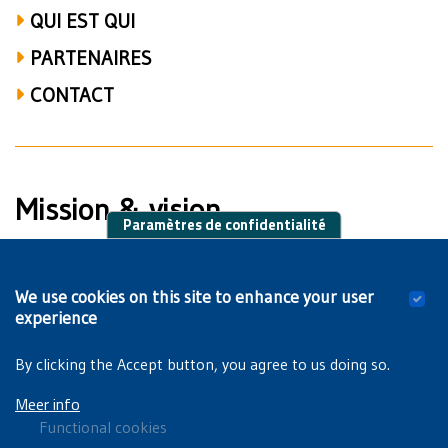
QUI EST QUI
PARTENAIRES
CONTACT
Mission & vision
Paramètres de confidentialité
La traduction française de notre misson et vision sera publiée
We use cookies on this site to enhance your user
prochainement. Veuillez consulter
la version
experience
néerlandaise
ou
la version anglaise
pour plus d'informations.
By clicking the Accept button, you agree to us doing so.
Meer info
Functional cookies