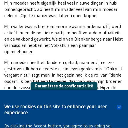
Mijn moeder heeft eigenlijk heel veel nieuwe dingen in huis
binnengebracht. Zo heeft mijn vader veel van mijn moeder
geleerd. Op die manier was dat een goed koppel.
Mijn vader was echter een enorme avant-gardeman: hij werd
actief binnen de politieke partij en heeft voor de mutualiteit
en de vakbond gewerkt. We zijn van Blankenberge naar Heist
verhuisd en hebben het Volkshuis een paar jaar
opengehouden.
Mijn moeder heeft elf kinderen gehad, maar er zijn er zes
gestorven. Ik ben de eerste die in leven gebleven is. “Onkruid
vergaat niet.” zegt men. In het gezin had ik de rol van “derde
ouder”. Ik ben het eerste meisje, daarna kwam mijn broer en
Paramètres de confidentialité
dan drie zussen. Mijn vader was avant-gardistisch. Hij zocht
nieuwe dingen en was nieuwsgierig naar de wereld. Er waren
dan ook veel discussies aan tafel. Mijn vader vertelde over de
We use cookies on this site to enhance your user
pastoors, over de kerk dat ze de mensen bedrogen en dat
experience
het allemaal niet juist was.
By clicking the Accept button, you agree to us doing so.