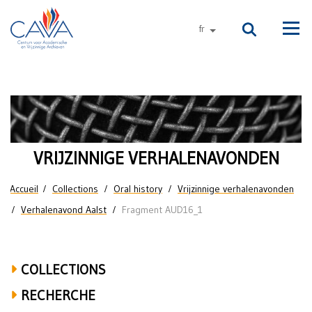
Aller au contenu principal
fr
autres langues
Men
Monica
De
Coninck
VRIJZINNIGE VERHALENAVONDEN
over
Vous êtes ici
Accueil
Collections
Oral history
Vrijzinnige verhalenavonden
ouders,
Verhalenavond Aalst
Fragment AUD16_1
Blankenberge,
college,
COLLECTIONS
mutualiteit,
RECHERCHE