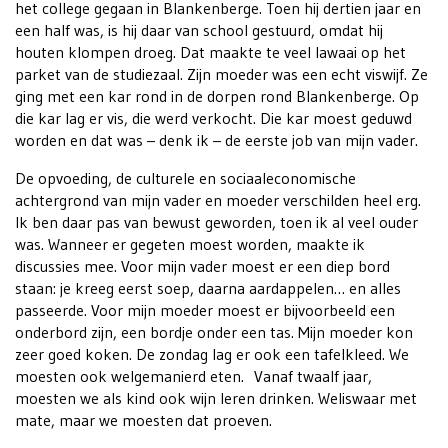
het college gegaan in Blankenberge. Toen hij dertien jaar en
een half was, is hij daar van school gestuurd, omdat hij
houten klompen droeg. Dat maakte te veel lawaai op het
parket van de studiezaal. Zijn moeder was een echt viswijf. Ze
ging met een kar rond in de dorpen rond Blankenberge. Op
die kar lag er vis, die werd verkocht. Die kar moest geduwd
worden en dat was – denk ik – de eerste job van mijn vader.
De opvoeding, de culturele en sociaaleconomische
achtergrond van mijn vader en moeder verschilden heel erg.
Ik ben daar pas van bewust geworden, toen ik al veel ouder
was. Wanneer er gegeten moest worden, maakte ik
discussies mee. Voor mijn vader moest er een diep bord
staan: je kreeg eerst soep, daarna aardappelen… en alles
passeerde. Voor mijn moeder moest er bijvoorbeeld een
onderbord zijn, een bordje onder een tas. Mijn moeder kon
zeer goed koken. De zondag lag er ook een tafelkleed. We
moesten ook welgemanierd eten. Vanaf twaalf jaar,
moesten we als kind ook wijn leren drinken. Weliswaar met
mate, maar we moesten dat proeven.