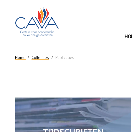
Naar de inhoud
HO
U bent hier
Home
Collecties
Publicaties
Collectie
Publicaties