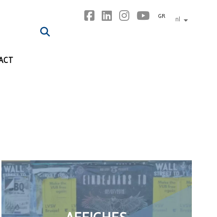
GR
nl
andere tal
ACT