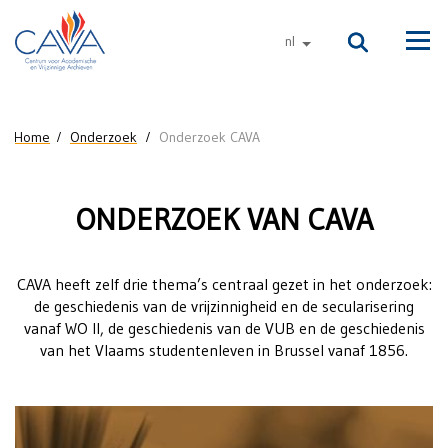
Naar de inhoud
nl
andere talen
Men
U bent hier
Home
Onderzoek
Onderzoek CAVA
Onderzoek
ONDERZOEK VAN CAVA
CAVA
CAVA heeft zelf drie thema’s centraal gezet in het onderzoek:
de geschiedenis van de vrijzinnigheid en de secularisering
vanaf WO II, de geschiedenis van de VUB en de geschiedenis
van het Vlaams studentenleven in Brussel vanaf 1856.