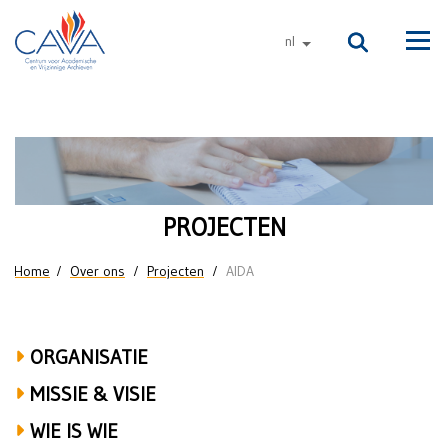
Naar de inhoud
nl
andere talen
Men
AIDA
(Automatisering
Ingest
PROJECTEN
Digitale
U bent hier
Home
Over ons
Projecten
AIDA
Archieven)
|
ORGANISATIE
2019-
MISSIE & VISIE
2023
WIE IS WIE