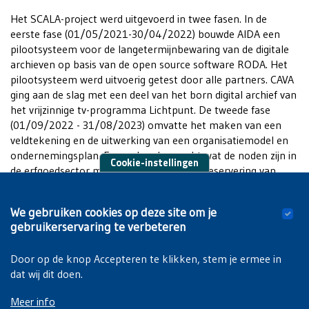
Het SCALA-project werd uitgevoerd in twee fasen. In de
eerste fase (01/05/2021-30/04/2022) bouwde AIDA een
pilootsysteem voor de langetermijnbewaring van de digitale
archieven op basis van de open source software RODA. Het
pilootsysteem werd uitvoerig getest door alle partners. CAVA
ging aan de slag met een deel van het born digital archief van
het vrijzinnige tv-programma Lichtpunt. De tweede fase
(01/09/2022 - 31/08/2023) omvatte het maken van een
veldtekening en de uitwerking van een organisatiemodel en
ondernemingsplan. Er werd onderzoecht wat de noden zijn in
Cookie-instellingen
de erfgoedsector met betrekkening tot preservering van
born digital materiaal en hoe AIDA daaraan tegemoet kan
komen.
We gebruiken cookies op deze site om je
gebruikerservaring te verbeteren
Meer weten? Op
deze pagina
kan je de stand van zaken
opvolgen.
Door op de knop Accepteren te klikken, stem je ermee in
dat wij dit doen.
Meer info