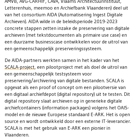
AMVB, AVG-CARHIF, CAVA, Vlaams Architectuurinstituut,
Letterenhuis, meemoo en Archiefbank Vlaanderen) deel uit
van het consortium AIDA (Automatisering Ingest Digitale
Archieven). AIDA wilde in de beleidsperiode 2019-2023
concrete stappen zetten inzake de preservering van digitale
archieven (met tekstdocumenten als primaire use case) en
een duurzame businesscase ontwikkelen voor de uitrol van
een gemeenschappelijk preserveringssysteem.
De AIDA-partners werkten samen in het kader van het
SCALA-project
, een pilootproject met als doel de uitrol van
een gemeenschappelijk testsysteem voor
preservering/archivering van digitale bestanden. SCALA is
opgevat als een proof of concept om een pilootversie van
een digitaal archiefdepot (digital repository) uit te testen. Dit
digital repository slaat archieven op in generieke digitale
archiefcontainers (information packages) volgens het OAIS-
model en de nieuwe Europese standaard E-ARK. Het is open
source en wordt ontwikkeld door een externe IT-leverancier.
SCALA is met het gebruik van E-ARK een pionier in
Vlaanderen.