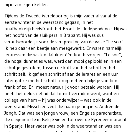
hij in zijn eigen kelder.
Tijdens de Tweede Wereldoorlog is mijn vader al vanaf de
eerste winter in de weerstand gegaan, in het
onafhankelijkheidsfront, het Front de l’Indépendence. Hij was
het hoofd van de sluikpers in Brabant. Hij was dus
verantwoordelijk voor de verspreiding van de valse “Le soir”.
Ik heb daar een beetje aan meegewerkt. Er waren namelijk
leraressen die wisten dat ik er één kon bezorgen. “Le soir”,
die nogal dunnetjes was, werd dan mooi geplooid en in een
schriftje gestoken, tussen de kaft van het schrift en het
schrift zelf. Ik gaf een schrift af aan de lerares en een uur
later gaf ze me het schrift terug met een biljetje van tien
frank of zo. Er moest natuurlijk voor betaald worden. Hij
heeft het geluk gehad dat hij niet verraden werd, want en
collega van hem – hij was onderwijzer – was ook in de
weerstand. Misschien zegt die naam je nog iets: Andrée de
Jongh. Dat was een jonge vrouw, een Engelse parachutiste,
die diegenen die in België vielen tot over de Pyreneeën bracht
in Spanje. Haar vader was ook in de weerstand en was een