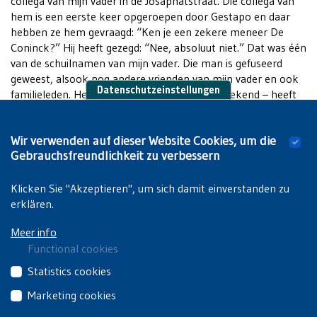
collega van mijn vader in de Josaphatstraat. Die collega van
hem is een eerste keer opgeroepen door Gestapo en daar
hebben ze hem gevraagd: “Ken je een zekere meneer De
Coninck?” Hij heeft gezegd: “Nee, absoluut niet.” Dat was één
van de schuilnamen van mijn vader. Die man is gefuseerd
geweest, alsook nog andere vrienden van mijn vader en ook
Datenschutzeinstellungen
familieleden. Herman Liebaers – die is je wel bekend – heeft
in Breendonk en Hoei gezeten. Wilchar, de zeer geëngageerde
kunstenaar, die nog voor de oorlog lid was geweest van de
Wir verwenden auf dieser Website Cookies, um die
Kommunistische Partij (KP), is een gewone opstandeling
Gebrauchsfreundlichkeit zu verbessern
geweest. In zijn werken was hij zeer antikapitalistisch en hij
heeft ook in Breendonk gezeten.
Klicken Sie "Akzeptieren", um sich damit einverstanden zu
erklären.
Meer info
Functional cookies
These
Statistics cookies
cookies
These
Marketing cookies
are
third
essential