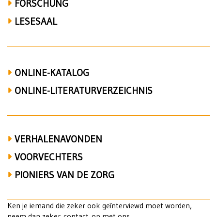
Wereldoorlog,
FORSCHUNG
collaboratie,
LESESAAL
verzet,
valse
ONLINE-KATALOG
Soir,
ONLINE-LITERATURVERZEICHNIS
Herman
Liebaerts
en
VERHALENAVONDEN
Breendonk
VOORVECHTERS
PIONIERS VAN DE ZORG
Ken je iemand die zeker ook geïnterviewd moet worden,
neem dan zeker
contact
op met ons.