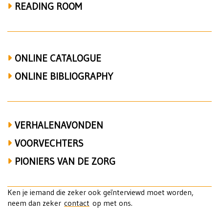
Wereldoorlog,
READING ROOM
collaboratie,
verzet,
valse
ONLINE CATALOGUE
Soir,
ONLINE BIBLIOGRAPHY
Herman
Liebaerts
VERHALENAVONDEN
en
VOORVECHTERS
Breendonk
PIONIERS VAN DE ZORG
Ken je iemand die zeker ook geïnterviewd moet worden,
neem dan zeker
contact
op met ons.