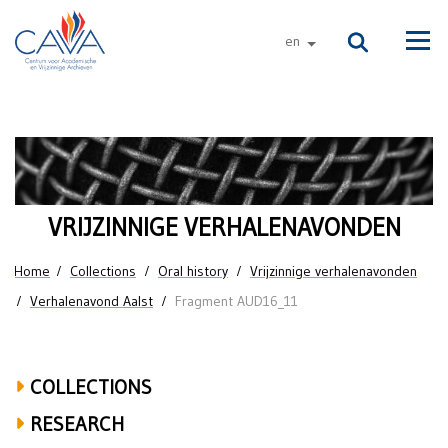
Skip to main content
en
other languages
Men
Lydia
Deveen
over
VRIJZINNIGE VERHALENAVONDEN
Eerste
You are here
Home
Collections
Oral history
Vrijzinnige verhalenavonden
Wereldoorlog,
Verhalenavond Aalst
Fragment AUD16_11
Vlaamsgezindheid,
activisme,
COLLECTIONS
Tweede
RESEARCH