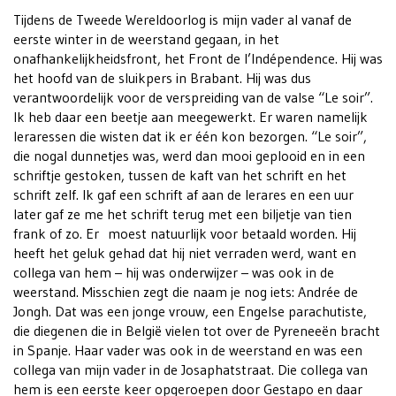
Tijdens de Tweede Wereldoorlog is mijn vader al vanaf de
eerste winter in de weerstand gegaan, in het
onafhankelijkheidsfront, het Front de l’Indépendence. Hij was
het hoofd van de sluikpers in Brabant. Hij was dus
verantwoordelijk voor de verspreiding van de valse “Le soir”.
Ik heb daar een beetje aan meegewerkt. Er waren namelijk
leraressen die wisten dat ik er één kon bezorgen. “Le soir”,
die nogal dunnetjes was, werd dan mooi geplooid en in een
schriftje gestoken, tussen de kaft van het schrift en het
schrift zelf. Ik gaf een schrift af aan de lerares en een uur
later gaf ze me het schrift terug met een biljetje van tien
frank of zo. Er moest natuurlijk voor betaald worden. Hij
heeft het geluk gehad dat hij niet verraden werd, want en
collega van hem – hij was onderwijzer – was ook in de
weerstand. Misschien zegt die naam je nog iets: Andrée de
Jongh. Dat was een jonge vrouw, een Engelse parachutiste,
die diegenen die in België vielen tot over de Pyreneeën bracht
in Spanje. Haar vader was ook in de weerstand en was een
collega van mijn vader in de Josaphatstraat. Die collega van
hem is een eerste keer opgeroepen door Gestapo en daar