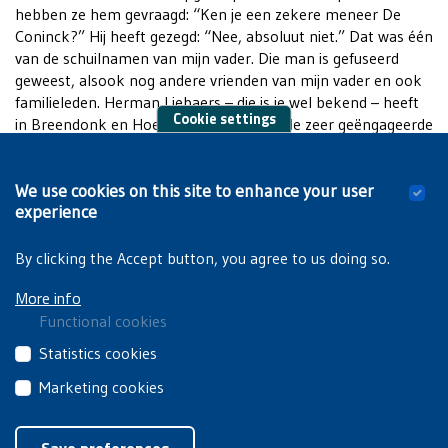
hebben ze hem gevraagd: “Ken je een zekere meneer De
Coninck?” Hij heeft gezegd: “Nee, absoluut niet.” Dat was één
van de schuilnamen van mijn vader. Die man is gefuseerd
geweest, alsook nog andere vrienden van mijn vader en ook
familieleden. Herman Liebaers – die is je wel bekend – heeft
Cookie settings
in Breendonk en Hoei gezeten. Wilchar, de zeer geëngageerde
kunstenaar, die nog voor de oorlog lid was geweest van de
Kommunistische Partij (KP), is een gewone opstandeling
We use cookies on this site to enhance your user
geweest. In zijn werken was hij zeer antikapitalistisch en hij
experience
heeft ook in Breendonk gezeten.
By clicking the Accept button, you agree to us doing so.
More info
Functional cookies
These
Statistics cookies
cookies
These
Marketing cookies
are
third
essential
These
Privacyverklaring
|
Cookiebeleid
party
for
third