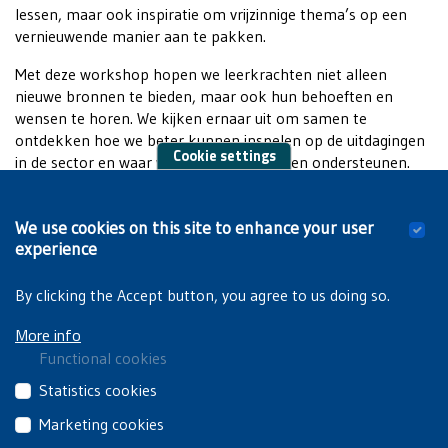
lessen, maar ook inspiratie om vrijzinnige thema’s op een
vernieuwende manier aan te pakken.
Met deze workshop hopen we leerkrachten niet alleen
nieuwe bronnen te bieden, maar ook hun behoeften en
wensen te horen. We kijken ernaar uit om samen te
ontdekken hoe we beter kunnen inspelen op de uitdagingen
Cookie settings
in de sector en waar we hen verder kunnen ondersteunen.
De afbeelding toont een archiefstuk betreffende het vak
Zedenleer, een brief aan vrijzinnig pionier Luc Devuyst, uit
We use cookies on this site to enhance your user
het HVV-archief.
experience
By clicking the Accept button, you agree to us doing so.
More info
Functional cookies
These
Statistics cookies
cookies
These
Marketing cookies
are
third