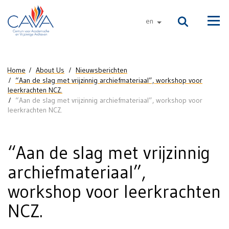
Skip to main content
en
other languages
Men
You are here
Home
About Us
Nieuwsberichten
“Aan de slag met vrijzinnig archiefmateriaal”, workshop voor
leerkrachten NCZ.
“Aan de slag met vrijzinnig archiefmateriaal”, workshop voor
leerkrachten NCZ.
“Aan de slag met vrijzinnig
archiefmateriaal”,
workshop voor leerkrachten
NCZ.