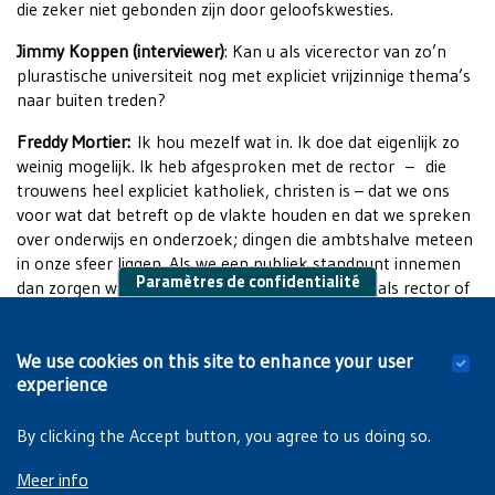
die zeker niet gebonden zijn door geloofskwesties.
Jimmy Koppen (interviewer)
: Kan u als vicerector van zo’n
plurastische universiteit nog met expliciet vrijzinnige thema’s
naar buiten treden?
Freddy Mortier:
Ik hou mezelf wat in. Ik doe dat eigenlijk zo
weinig mogelijk. Ik heb afgesproken met de rector – die
trouwens heel expliciet katholiek, christen is – dat we ons
voor wat dat betreft op de vlakte houden en dat we spreken
over onderwijs en onderzoek; dingen die ambtshalve meteen
in onze sfeer liggen. Als we een publiek standpunt innemen
Paramètres de confidentialité
dan zorgen we er wel voor dat we het niet doen als rector of
vicerector, wanneer het gaat over geloofskwesties of over
levensbeschouwelijke zaken. Dat neemt niet weg dat ik, zoals
We use cookies on this site to enhance your user
vanavond, mijn zin kan zeggen. Ik zit hier niet als vicerector,
experience
maar als mezelf.
By clicking the Accept button, you agree to us doing so.
Meer info