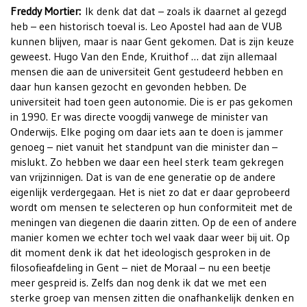
Freddy Mortier:
Ik denk dat dat – zoals ik daarnet al gezegd
heb – een historisch toeval is. Leo Apostel had aan de VUB
kunnen blijven, maar is naar Gent gekomen. Dat is zijn keuze
geweest. Hugo Van den Ende, Kruithof … dat zijn allemaal
mensen die aan de universiteit Gent gestudeerd hebben en
daar hun kansen gezocht en gevonden hebben. De
universiteit had toen geen autonomie. Die is er pas gekomen
in 1990. Er was directe voogdij vanwege de minister van
Onderwijs. Elke poging om daar iets aan te doen is jammer
genoeg – niet vanuit het standpunt van die minister dan –
mislukt. Zo hebben we daar een heel sterk team gekregen
van vrijzinnigen. Dat is van de ene generatie op de andere
eigenlijk verdergegaan. Het is niet zo dat er daar geprobeerd
wordt om mensen te selecteren op hun conformiteit met de
meningen van diegenen die daarin zitten. Op de een of andere
manier komen we echter toch wel vaak daar weer bij uit. Op
dit moment denk ik dat het ideologisch gesproken in de
filosofieafdeling in Gent – niet de Moraal – nu een beetje
meer gespreid is. Zelfs dan nog denk ik dat we met een
sterke groep van mensen zitten die onafhankelijk denken en