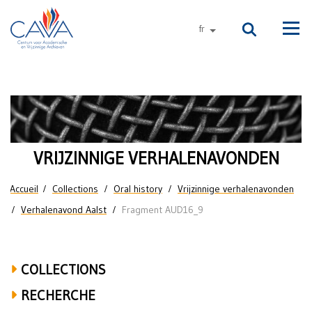
Aller au contenu principal
fr
autres langues
Men
Freddy
Mortier
over
VRIJZINNIGE VERHALENAVONDEN
UGent,
Vous êtes ici
Accueil
Collections
Oral history
Vrijzinnige verhalenavonden
Leo
Verhalenavond Aalst
Fragment AUD16_9
Apostel,
Hugo
COLLECTIONS
Van
RECHERCHE