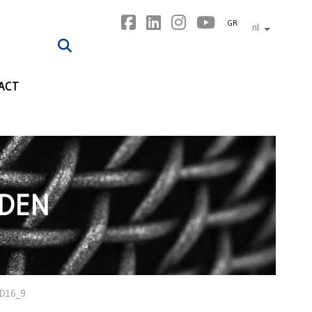
GR
nl
andere tal
ACT
NDEN
D16_9