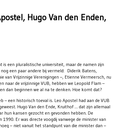
Apostel, Hugo Van den Enden,
 is een pluralistische universiteit, maar de namen zijn
r nog een paar andere bij vermeld: Diderik Batens,
e van Vrijzinnige Verenigingen –, Etienne Vermeersch, nu
ken naar de vrijzinnige VUB, hebben we Leopold Flam –
 en dan beginnen we al na te denken. Hoe komt dat?
eb – een historisch toeval is. Leo Apostel had aan de VUB
 geweest. Hugo Van den Ende, Kruithof … dat zijn allemaal
aar hun kansen gezocht en gevonden hebben. De
n 1990. Er was directe voogdij vanwege de minister van
oeg – niet vanuit het standpunt van die minister dan –