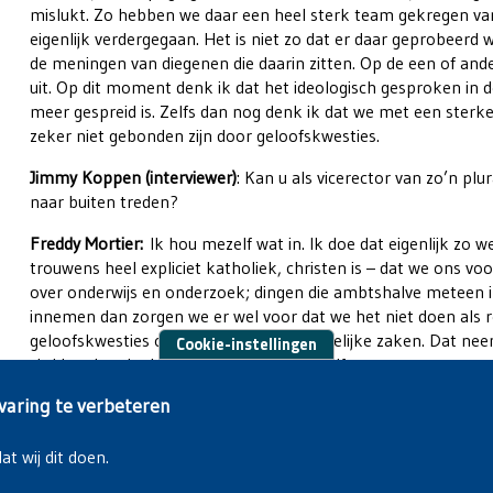
mislukt. Zo hebben we daar een heel sterk team gekregen van 
eigenlijk verdergegaan. Het is niet zo dat er daar geprobeer
de meningen van diegenen die daarin zitten. Op de een of an
uit. Op dit moment denk ik dat het ideologisch gesproken in de
meer gespreid is. Zelfs dan nog denk ik dat we met een sterk
zeker niet gebonden zijn door geloofskwesties.
Jimmy Koppen (interviewer)
: Kan u als vicerector van zo’n plu
naar buiten treden?
Freddy Mortier:
Ik hou mezelf wat in. Ik doe dat eigenlijk zo 
trouwens heel expliciet katholiek, christen is – dat we ons v
over onderwijs en onderzoek; dingen die ambtshalve meteen in
innemen dan zorgen we er wel voor dat we het niet doen als r
geloofskwesties of over levensbeschouwelijke zaken. Dat neem
Cookie-instellingen
zit hier niet als vicerector, maar als mezelf.
varing te verbeteren
t wij dit doen.