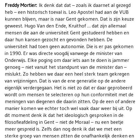
Freddy Mortier:
Ik denk dat dat – zoals ik daarnet al gezegd
heb – een historisch toeval is. Leo Apostel had aan de VUB
kunnen blijven, maar is naar Gent gekomen. Dat is zijn keuze
geweest. Hugo Van den Ende, Kruithof … dat zijn allemaal
mensen die aan de universiteit Gent gestudeerd hebben en
daar hun kansen gezocht en gevonden hebben. De
universiteit had toen geen autonomie. Die is er pas gekomen
in 1990. Er was directe voogdij vanwege de minister van
Onderwijs. Elke poging om daar iets aan te doen is jammer
genoeg – niet vanuit het standpunt van die minister dan –
mislukt. Zo hebben we daar een heel sterk team gekregen
van vrijzinnigen. Dat is van de ene generatie op de andere
eigenlijk verdergegaan. Het is niet zo dat er daar geprobeerd
wordt om mensen te selecteren op hun conformiteit met de
meningen van diegenen die daarin zitten. Op de een of andere
manier komen we echter toch wel vaak daar weer bij uit. Op
dit moment denk ik dat het ideologisch gesproken in de
filosofieafdeling in Gent – niet de Moraal – nu een beetje
meer gespreid is. Zelfs dan nog denk ik dat we met een
sterke groep van mensen zitten die onafhankelijk denken en