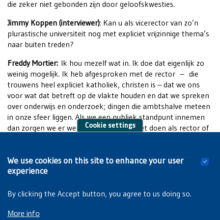
die zeker niet gebonden zijn door geloofskwesties.
Jimmy Koppen (interviewer)
: Kan u als vicerector van zo’n
plurastische universiteit nog met expliciet vrijzinnige thema’s
naar buiten treden?
Freddy Mortier:
Ik hou mezelf wat in. Ik doe dat eigenlijk zo
weinig mogelijk. Ik heb afgesproken met de rector – die
trouwens heel expliciet katholiek, christen is – dat we ons
voor wat dat betreft op de vlakte houden en dat we spreken
over onderwijs en onderzoek; dingen die ambtshalve meteen
in onze sfeer liggen. Als we een publiek standpunt innemen
Cookie settings
dan zorgen we er wel voor dat we het niet doen als rector of
vicerector, wanneer het gaat over geloofskwesties of over
levensbeschouwelijke zaken. Dat neemt niet weg dat ik, zoals
We use cookies on this site to enhance your user
vanavond, mijn zin kan zeggen. Ik zit hier niet als vicerector,
experience
maar als mezelf.
By clicking the Accept button, you agree to us doing so.
More info