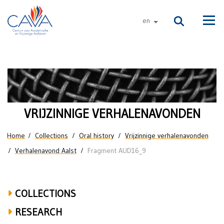
Skip to main content
en
other languages
Men
Freddy
Mortier
over
VRIJZINNIGE VERHALENAVONDEN
UGent,
You are here
Home
Collections
Oral history
Vrijzinnige verhalenavonden
Leo
Verhalenavond Aalst
Fragment AUD16_9
Apostel,
Hugo
COLLECTIONS
Van
RESEARCH