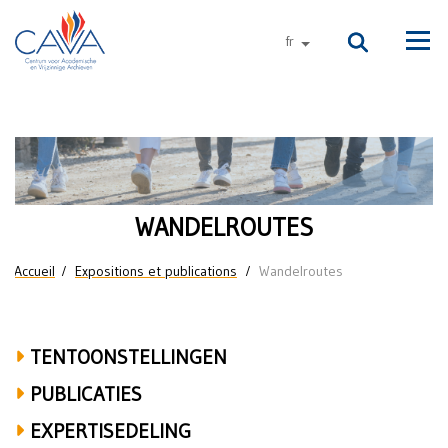
Aller au contenu principal
fr
autres langues
Men
Wandelroutes
WANDELROUTES
Vous êtes ici
Accueil
Expositions et publications
Wandelroutes
TENTOONSTELLINGEN
PUBLICATIES
EXPERTISEDELING