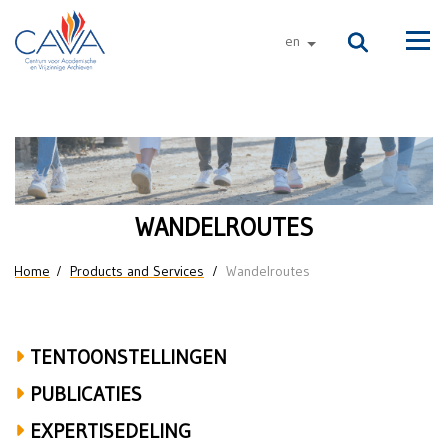
Skip to main content
en
other languages
Men
Wandelroutes
WANDELROUTES
You are here
Home
Products and Services
Wandelroutes
TENTOONSTELLINGEN
PUBLICATIES
EXPERTISEDELING