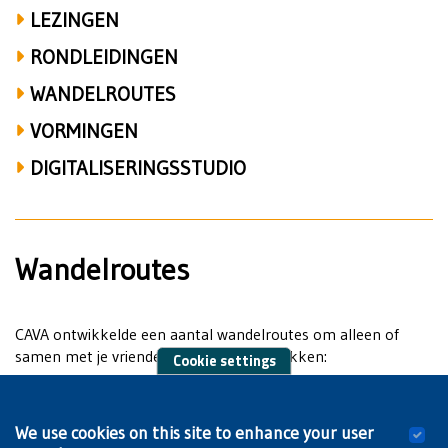
LEZINGEN
RONDLEIDINGEN
WANDELROUTES
VORMINGEN
DIGITALISERINGSSTUDIO
Wandelroutes
CAVA ontwikkelde een aantal wandelroutes om alleen of
samen met je vrienden of gezin te ontdekken:
Cookie settings
Op de campus van de VUB te Elsene kan je trouwens ook het
We use cookies on this site to enhance your user
Humanistisch Sculpturenpark
bezoeken en de
Living Campus