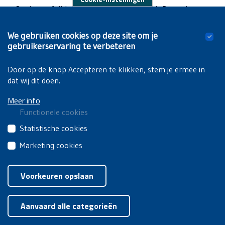
Studentenfolklore aan de Vrije Universiteit Brussel
We gebruiken cookies op deze site om je
Op de campus van de VUB te Elsene kan je trouwens ook het
gebruikerservaring te verbeteren
Humanistisch Sculpturenpark
bezoeken en de
Living Campus
Walk
doen.
Door op de knop Accepteren te klikken, stem je ermee in
dat wij dit doen.
Meer info
Functionele cookies
Deze
Statistische cookies
cookies
Deze
Marketing cookies
zijn
cookies
noodzakelijk
Deze
Privacyverklaring
|
Cookiebeleid
van
om
cookies
Voorkeuren opslaan
derden
de
van
brengen
Toestemming intrekken
website
derden
jouw
goed
Aanvaard alle categorieën
worden
gebruik
te
gebruikt
van