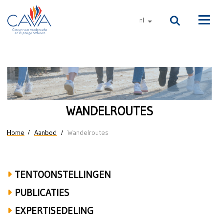
Naar de inhoud
nl
andere talen
Men
Wandelroutes
WANDELROUTES
U bent hier
Home
Aanbod
Wandelroutes
TENTOONSTELLINGEN
PUBLICATIES
EXPERTISEDELING