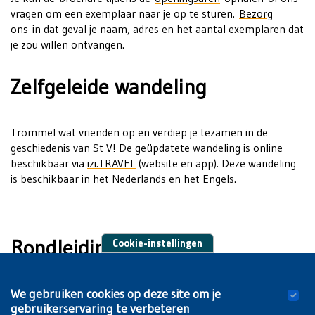
vragen om een exemplaar naar je op te sturen.
Bezorg
ons
in dat geval je naam, adres en het aantal exemplaren dat
je zou willen ontvangen.
Zelfgeleide wandeling
Trommel wat vrienden op en verdiep je tezamen in de
geschiedenis van St V! De geüpdatete wandeling is online
beschikbaar via
izi.TRAVEL
(website en app). Deze wandeling
is beschikbaar in het Nederlands en het Engels.
Rondleiding met gids
Cookie-instellingen
We gebruiken cookies op deze site om je
Je kan met je groep ook onze
gegidste rondleiding
volgen,
gebruikerservaring te verbeteren
die gebaseerd is op deze brochure, maar waarvan de route