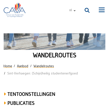
Naar de inhoud
nl
andere talen
Men
Sint-
Verhaegen:
(Schijn)heilig
WANDELROUTES
studentenerfgoed
U bent hier
Home
Aanbod
Wandelroutes
Sint-Verhaegen: (Schijn)heilig studentenerfgoed
TENTOONSTELLINGEN
PUBLICATIES