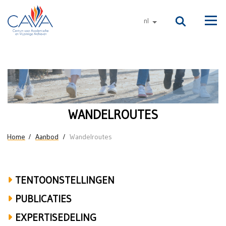
Naar de inhoud
nl
andere talen
Men
Wandelroutes
WANDELROUTES
U bent hier
Home
Aanbod
Wandelroutes
TENTOONSTELLINGEN
PUBLICATIES
EXPERTISEDELING