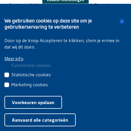
Studentenfolklore aan de Vrije Universiteit Brussel
We gebruiken cookies op deze site om je
Op de campus van de VUB te Elsene kan je trouwens ook het
gebruikerservaring te verbeteren
Humanistisch Sculpturenpark
bezoeken en de
Living Campus
Walk
doen.
Door op de knop Accepteren te klikken, stem je ermee in
dat wij dit doen.
Meer info
Functionele cookies
Deze
Statistische cookies
cookies
Deze
Marketing cookies
zijn
cookies
noodzakelijk
Deze
Privacyverklaring
|
Cookiebeleid
van
om
cookies
Voorkeuren opslaan
derden
de
van
brengen
Toestemming intrekken
website
derden
jouw
goed
Aanvaard alle categorieën
worden
gebruik
te
gebruikt
van