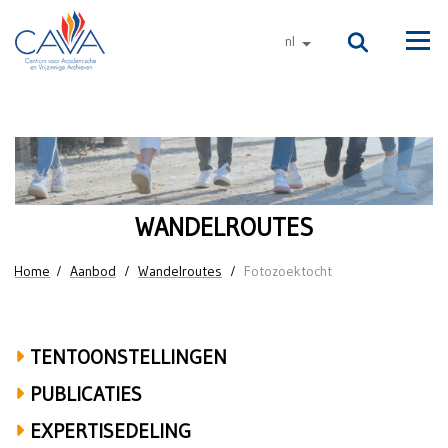
Naar de inhoud
nl
andere talen
Men
Fotozoektocht
WANDELROUTES
U bent hier
Home
Aanbod
Wandelroutes
Fotozoektocht
TENTOONSTELLINGEN
PUBLICATIES
EXPERTISEDELING