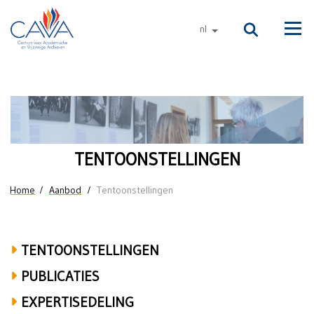
Naar de inhoud
nl
andere talen
Men
Tentoonstellingen
TENTOONSTELLINGEN
U bent hier
Home
Aanbod
Tentoonstellingen
TENTOONSTELLINGEN
PUBLICATIES
EXPERTISEDELING