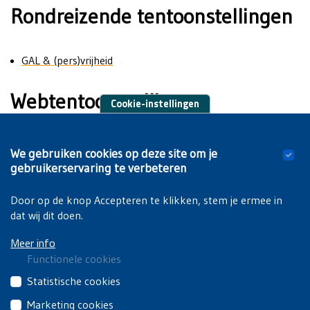
Rondreizende tentoonstellingen
GAL & (pers)vrijheid
Webtentoonstellingen
Cookie-instellingen
Mee(dailles) met het verhaal van St V
We gebruiken cookies op deze site om je
Vrijzinnige tijdscapsule
gebruikerservaring te verbeteren
150 jaar Vlaamse studenten in Brussel
Door op de knop Accepteren te klikken, stem je ermee in
dat wij dit doen.
Meer info
Functionele cookies
Deze
Statistische cookies
cookies
Deze
Marketing cookies