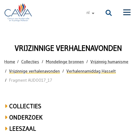
Naar de inhoud
nl
andere talen
Men
Het
VRIJZINNIGE VERHALENAVONDEN
publiek
U bent hier
Home
Collecties
Mondelinge bronnen
Vrijzinnig humanisme
over
Vrijzinnige verhalenavonden
Verhalennamiddag Hasselt
Hasselt,
Fragment AUD0017_17
gemeenteschool,
communie,
COLLECTIES
atheneum,
ONDERZOEK
Brussel,
LEESZAAL