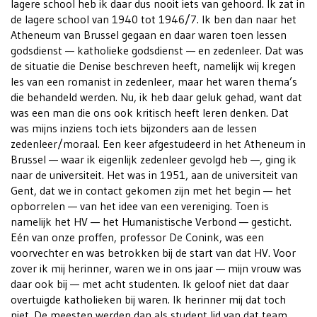
lagere school heb ik daar dus nooit iets van gehoord. Ik zat in
de lagere school van 1940 tot 1946/7. Ik ben dan naar het
Atheneum van Brussel gegaan en daar waren toen lessen
godsdienst — katholieke godsdienst — en zedenleer. Dat was
de situatie die Denise beschreven heeft, namelijk wij kregen
les van een romanist in zedenleer, maar het waren thema’s
die behandeld werden. Nu, ik heb daar geluk gehad, want dat
was een man die ons ook kritisch heeft leren denken. Dat
was mijns inziens toch iets bijzonders aan de lessen
zedenleer/moraal. Een keer afgestudeerd in het Atheneum in
Brussel — waar ik eigenlijk zedenleer gevolgd heb —, ging ik
naar de universiteit. Het was in 1951, aan de universiteit van
Gent, dat we in contact gekomen zijn met het begin — het
opborrelen — van het idee van een vereniging. Toen is
namelijk het HV — het Humanistische Verbond — gesticht.
Eén van onze proffen, professor De Conink, was een
voorvechter en was betrokken bij de start van dat HV. Voor
zover ik mij herinner, waren we in ons jaar — mijn vrouw was
daar ook bij — met acht studenten. Ik geloof niet dat daar
overtuigde katholieken bij waren. Ik herinner mij dat toch
niet. De meesten werden dan als student lid van dat team