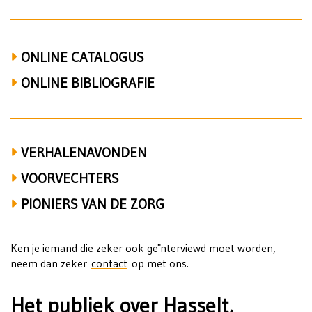
niet-
confessionele
zedenleer,
ONLINE CATALOGUS
Universiteit
ONLINE BIBLIOGRAFIE
Gent,
Humanistisch
VERHALENAVONDEN
Verbond,
VOORVECHTERS
Lucien
PIONIERS VAN DE ZORG
De
Coninck
Ken je iemand die zeker ook geïnterviewd moet worden,
neem dan zeker
contact
op met ons.
Het publiek over Hasselt,