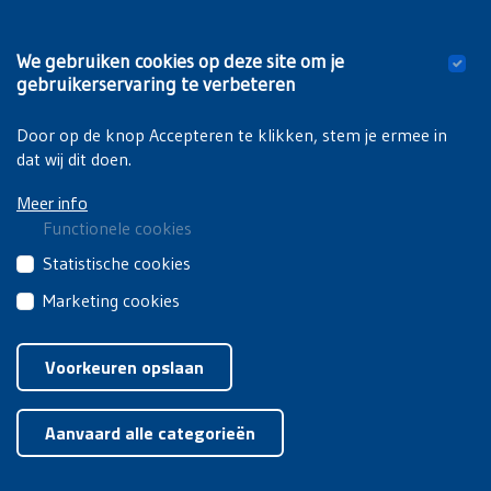
uiting zijn gekomen. Ik vond het dus zeer logisch om hier in
Limburg mee te werken — dat was toen met Herman Lievens
We gebruiken cookies op deze site om je
— om hier een HV te starten en sedertdien — ik weet niet
gebruikerservaring te verbeteren
meer precies in welk jaar dat was — ben ik lid gebleven en
ben ik actief gebleven.
Door op de knop Accepteren te klikken, stem je ermee in
dat wij dit doen.
Meer info
Functionele cookies
Deze
Statistische cookies
cookies
Deze
Marketing cookies
zijn
cookies
noodzakelijk
Deze
Privacyverklaring
|
Cookiebeleid
van
om
cookies
Voorkeuren opslaan
derden
de
van
brengen
Toestemming intrekken
website
derden
jouw
goed
Aanvaard alle categorieën
worden
gebruik
te
gebruikt
van
doen
voor