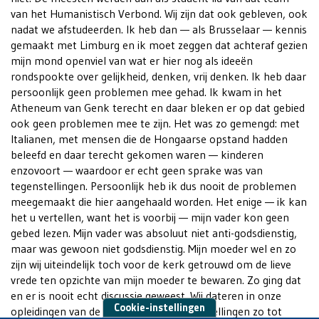
van het Humanistisch Verbond. Wij zijn dat ook gebleven, ook
nadat we afstudeerden. Ik heb dan — als Brusselaar — kennis
gemaakt met Limburg en ik moet zeggen dat achteraf gezien
mijn mond openviel van wat er hier nog als ideeën
rondspookte over gelijkheid, denken, vrij denken. Ik heb daar
persoonlijk geen problemen mee gehad. Ik kwam in het
Atheneum van Genk terecht en daar bleken er op dat gebied
ook geen problemen mee te zijn. Het was zo gemengd: met
Italianen, met mensen die de Hongaarse opstand hadden
beleefd en daar terecht gekomen waren — kinderen
enzovoort — waardoor er echt geen sprake was van
tegenstellingen. Persoonlijk heb ik dus nooit de problemen
meegemaakt die hier aangehaald worden. Het enige — ik kan
het u vertellen, want het is voorbij — mijn vader kon geen
gebed lezen. Mijn vader was absoluut niet anti-godsdienstig,
maar was gewoon niet godsdienstig. Mijn moeder wel en zo
zijn wij uiteindelijk toch voor de kerk getrouwd om de lieve
vrede ten opzichte van mijn moeder te bewaren. Zo ging dat
en er is nooit echt discussie geweest. Wij dateren in onze
Cookie-instellingen
opleidingen van de tijd voordat de tegenstellingen zo tot