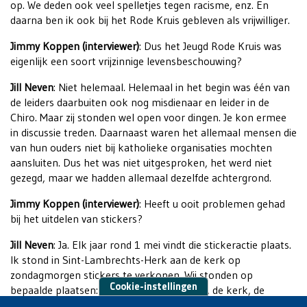
op. We deden ook veel spelletjes tegen racisme, enz. En
daarna ben ik ook bij het Rode Kruis gebleven als vrijwilliger.
Jimmy Koppen (interviewer)
: Dus het Jeugd Rode Kruis was
eigenlijk een soort vrijzinnige levensbeschouwing?
Jill Neven
: Niet helemaal. Helemaal in het begin was één van
de leiders daarbuiten ook nog misdienaar en leider in de
Chiro. Maar zij stonden wel open voor dingen. Je kon ermee
in discussie treden. Daarnaast waren het allemaal mensen die
van hun ouders niet bij katholieke organisaties mochten
aansluiten. Dus het was niet uitgesproken, het werd niet
gezegd, maar we hadden allemaal dezelfde achtergrond.
Jimmy Koppen (interviewer)
: Heeft u ooit problemen gehad
bij het uitdelen van stickers?
Jill Neven
: Ja. Elk jaar rond 1 mei vindt die stickeractie plaats.
Ik stond in Sint-Lambrechts-Herk aan de kerk op
zondagmorgen stickers te verkopen. Wij stonden op
Cookie-instellingen
bepaalde plaatsen: het Salvatorziekenhuis, de kerk, de
Delhaize in Sint-Lambrechts-Herk. Ik stond op de trappen