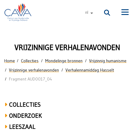
Naar de inhoud
nl
andere talen
Men
Jill
VRIJZINNIGE VERHALENAVONDEN
Neven
U bent hier
Home
Collecties
Mondelinge bronnen
Vrijzinnig humanisme
over
Vrijzinnige verhalenavonden
Verhalennamiddag Hasselt
jeugdwerking,
Fragment AUD0017_04
Hasselt,
Leuven,
COLLECTIES
Jeugd
ONDERZOEK
Rode
LEESZAAL