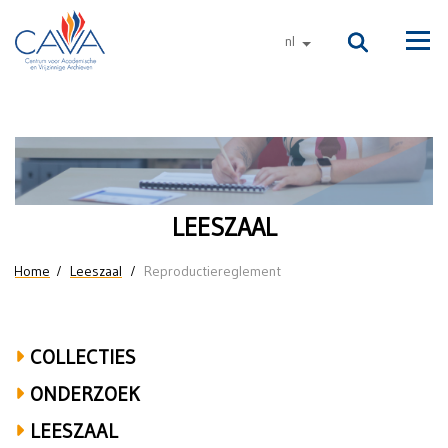
Naar de inhoud
nl
andere talen
Men
Reproductiereglement
LEESZAAL
U bent hier
Home
Leeszaal
Reproductiereglement
COLLECTIES
ONDERZOEK
LEESZAAL