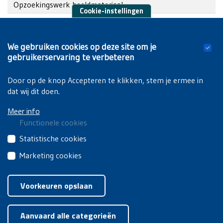
Opzoekingswerk beeldmateriaal
Cookie-instellingen
Verzendkosten
Gebruiksrecht voor commercieel gebruik
We gebruiken cookies op deze site om je
gebruikerservaring te verbeteren
Publicatierecht voor commercieel gebruik
Door op de knop Accepteren te klikken, stem je ermee in
dat wij dit doen.
Meer info
Functionele cookies
Deze
Statistische cookies
cookies
Deze
Marketing cookies
zijn
cookies
noodzakelijk
Deze
Privacyverklaring
|
Cookiebeleid
van
om
cookies
Voorkeuren opslaan
derden
de
van
brengen
Toestemming intrekken
website
derden
jouw
goed
Aanvaard alle categorieën
worden
gebruik