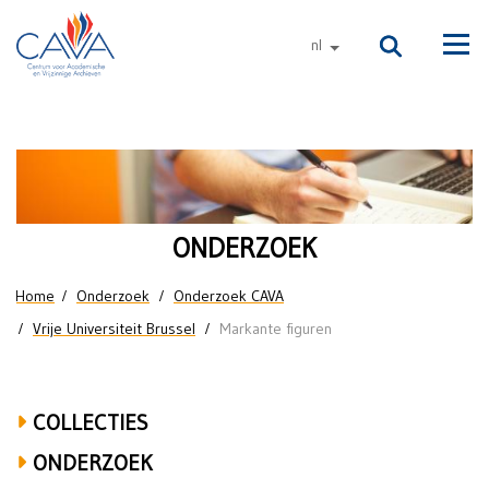
Naar de inhoud
nl
andere talen
Men
Markante
figuren
ONDERZOEK
U bent hier
Home
Onderzoek
Onderzoek CAVA
Vrije Universiteit Brussel
Markante figuren
COLLECTIES
ONDERZOEK