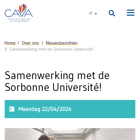
Naar de inhoud
nl
andere talen
Men
U bent hier
Home
Over ons
Nieuwsberichten
Samenwerking met de Sorbonne Université!
Samenwerking met de
Sorbonne Université!
Maandag 22/04/2024