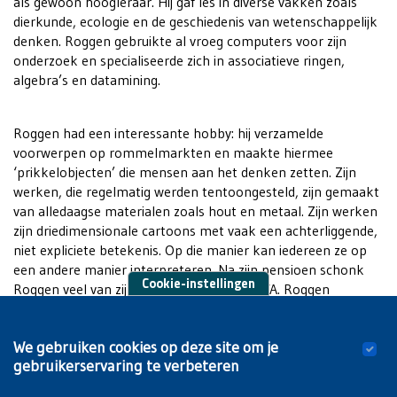
als gewoon hoogleraar. Hij gaf les in diverse vakken zoals
dierkunde, ecologie en de geschiedenis van wetenschappelijk
denken. Roggen gebruikte al vroeg computers voor zijn
onderzoek en specialiseerde zich in associatieve ringen,
algebra’s en datamining.
Roggen had een interessante hobby: hij verzamelde
voorwerpen op rommelmarkten en maakte hiermee
‘prikkelobjecten’ die mensen aan het denken zetten. Zijn
werken, die regelmatig werden tentoongesteld, zijn gemaakt
van alledaagse materialen zoals hout en metaal. Zijn werken
zijn driedimensionale cartoons met vaak een achterliggende,
niet expliciete betekenis. Op die manier kan iedereen ze op
een andere manier interpreteren. Na zijn pensioen schonk
Cookie-instellingen
Roggen veel van zijn kunstwerken aan CAVA. Roggen
overleed eind 2022 op 87-jarige leeftijd.
We gebruiken cookies op deze site om je
Geprikkeld?
gebruikerservaring te verbeteren
Dat was ons bezoek uit Sorbonne alvast. Wordt vervolgd!