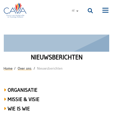
Naar de inhoud
nl
andere talen
Men
Nieuwsberichten
NIEUWSBERICHTEN
U bent hier
Home
Over ons
Nieuwsberichten
ORGANISATIE
MISSIE & VISIE
WIE IS WIE