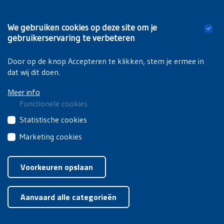
digitalisering van breder verspreide vrijzinnig
humanistische tijdschriften (Het Vrije Woord, UVV info…),
is nu ook het ICHICH-project gefinaliseerd.
We gebruiken cookies op deze site om je
gebruikerservaring te verbeteren
Lees meer
Door op de knop Accepteren te klikken, stem je ermee in
dat wij dit doen.
Meer info
Functionele cookies
Deze
Statistische cookies
cookies
Deze
Marketing cookies
zijn
cookies
noodzakelijk
Deze
van
om
cookies
Voorkeuren opslaan
derden
de
van
brengen
Toestemming intrekken
website
derden
jouw
goed
Aanvaard alle categorieën
worden
gebruik
te
gebruikt
van
doen
voor
onze