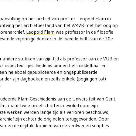
aanvulling op het archief van prof. dr. Leopold Flam in
 ontving het archiefbestand van het AMVB met het oog op
sorenarchief.
Leopold Flam
was professor in de filosofie
ende vrijzinnige denker in de tweede helft van de 20e
r andere stukken van zijn tijd als professor aan de VUB en
rijksinspecteur geschiedenis binnen het middelbaar en
een heleboel gepubliceerde en ongepubliceerde
ronder zijn dagboeken en zelfs enkele (pogingen tot)
n.
 studeerde Flam Geschiedenis aan de Universiteit van Gent.
 één, maar twee proefschriften, gevolgd door zijn
Deze werken werden lange tijd als verloren beschouwd,
archief zijn echter de originelen teruggevonden. Door
amen de digitale kopieën van de verdwenen scripties