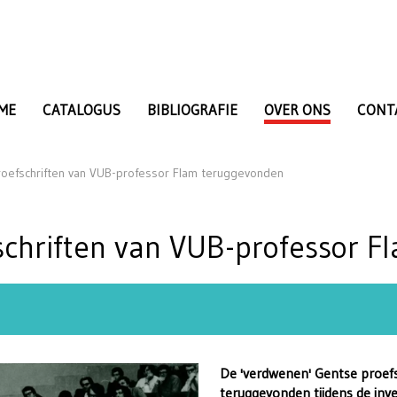
ME
CATALOGUS
BIBLIOGRAFIE
OVER ONS
CONT
oefschriften van VUB-professor Flam teruggevonden
schriften van VUB-professor 
De 'verdwenen' Gentse proefs
teruggevonden tijdens de inve