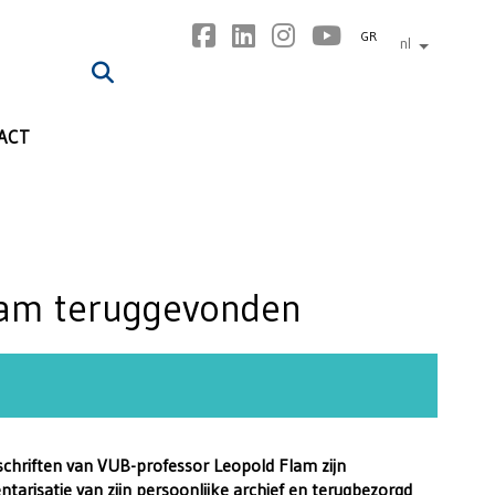
GR
nl
andere tal
ACT
Flam teruggevonden
chriften van VUB-professor Leopold Flam zijn
ntarisatie van zijn persoonlijke archief en terugbezorgd