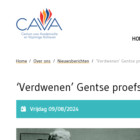
Naar de inhoud
HO
U bent hier
Home
Over ons
Nieuwsberichten
‘Verdwenen’ Gentse pr
‘Verdwenen’ Gentse proef
Vrijdag 09/08/2024