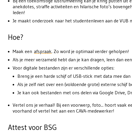
Bij een toekomstige lustrumviering kan je kring putten uit 
anekdotes, straffe activiteiten en hilarische foto’s boveng
leden!
Je maakt onderzoek naar het studentenleven aan de VUB m
Hoe?
Maak een
afspraak
. Zo word je optimaal verder geholpen!
Als je meer verzameld hebt dan je kan dragen, leen dan een 
Voor digitale bestanden zijn er verschillende opties:
Breng je een harde schijf of USB-stick met data mee dan
Als je zelf niet over een (voldoende grote) externe schijf b
Je kan ook bestanden met ons delen via Google Drive, D
Vertel ons je verhaal! Bij een voorwerp, foto... hoort vaak 
voorhand of vertel het aan een CAVA-medewerker!
Attest voor BSG