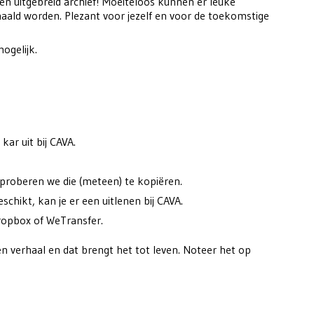
een uitgebreid archief! Moeiteloos kunnen er leuke
ehaald worden. Plezant voor jezelf en voor de toekomstige
ogelijk.
kar uit bij CAVA.
 proberen we die (meteen) te kopiëren.
eschikt, kan je er een uitlenen bij CAVA.
ropbox of WeTransfer.
een verhaal en dat brengt het tot leven. Noteer het op