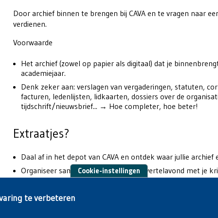
Door archief binnen te brengen bij CAVA en te vragen naar ee
verdienen.
Voorwaarde
Het archief (zowel op papier als digitaal) dat je binnenbreng
academiejaar.
Denk zeker aan: verslagen van vergaderingen, statuten, cor
facturen, ledenlijsten, lidkaarten, dossiers over de organisatie
tijdschrift/nieuwsbrief... → Hoe completer, hoe beter!
Extraatjes?
Daal af in het depot van CAVA en ontdek waar jullie archie
Cookie-instellingen
Organiseer samen met CAVA een fotovertelavond met je kring
vast te leggen.
varing te verbeteren