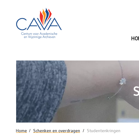
Naar de inhoud
HO
Schenkingen
door
studentenkringen
U bent hier
Home
Schenken en overdragen
Studentenkringen