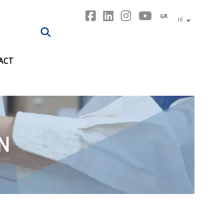
GR
nl
andere tal
ACT
N