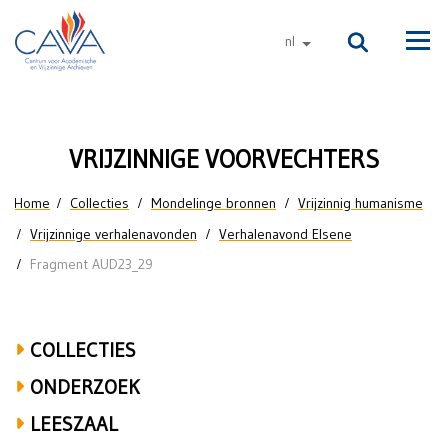
Naar de inhoud
nl
andere talen
Men
Philippe
VRIJZINNIGE VOORVECHTERS
Vandermeer
U bent hier
Home
Collecties
Mondelinge bronnen
Vrijzinnig humanisme
over
Vrijzinnige verhalenavonden
Verhalenavond Elsene
de
Fragment AUD23_29
keuze
voor
COLLECTIES
de
ONDERZOEK
VUB
LEESZAAL