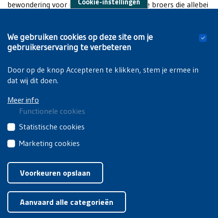
Cookie-instellingen
bewondering voor mijn twee leraars – twee broers die allebei
Germaanse hadden gestudeerd; Nederlands en Engels. Wat ik
al een tijdje zit te denken Jimmy: “It’s nice.” Dat zijn leuke
We gebruiken cookies op deze site om je
dingen en hier zitten overtuigd militant vrijzinnigen of althans
gebruikerservaring te verbeteren
zeer overtuigde vrijzinnigen, die ook actief zijn geweest in het
studentenleven.
Door op de knop Accepteren te klikken, stem je ermee in
dat wij dit doen.
Meer info
Functionele cookies
Deze
Statistische cookies
cookies
Deze
Marketing cookies
zijn
cookies
noodzakelijk
Deze
Privacyverklaring
|
Cookiebeleid
van
om
cookies
Voorkeuren opslaan
derden
de
van
brengen
Toestemming intrekken
website
derden
jouw
goed
Aanvaard alle categorieën
worden
gebruik
te
gebruikt
van