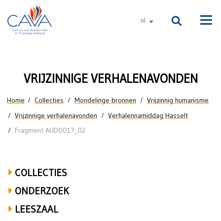
Naar de inhoud
nl
andere talen
Men
Henri
VRIJZINNIGE VERHALENAVONDEN
Vrancken
U bent hier
Home
Collecties
Mondelinge bronnen
Vrijzinnig humanisme
over
Vrijzinnige verhalenavonden
Verhalennamiddag Hasselt
filmzalen
Fragment AUD0017_02
in
Hasselt
COLLECTIES
ONDERZOEK
LEESZAAL