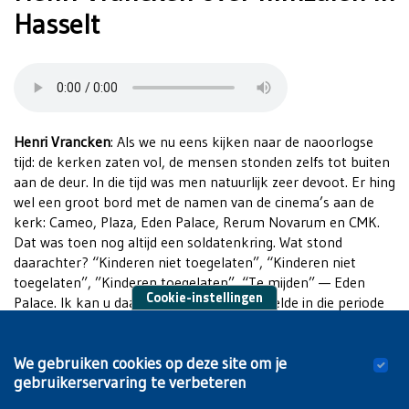
Hasselt
Henri Vrancken
: Als we nu eens kijken naar de naoorlogse
tijd: de kerken zaten vol, de mensen stonden zelfs tot buiten
aan de deur. In die tijd was men natuurlijk zeer devoot. Er hing
wel een groot bord met de namen van de cinema’s aan de
kerk: Cameo, Plaza, Eden Palace, Rerum Novarum en CMK.
Dat was toen nog altijd een soldatenkring. Wat stond
daarachter? “Kinderen niet toegelaten”, “Kinderen niet
toegelaten”, ”Kinderen toegelaten”, “Te mijden” — Eden
Cookie-instellingen
Palace. Ik kan u daarover vertellen. Er speelde in die periode
een film en die heette Clochemerle. Dat was de eerste film —
in Hasselt sprak men er schande van — waarin een blote tiet
We gebruiken cookies op deze site om je
te zien was en een meisje met een dikke buik. Amai, wat was
gebruikerservaring te verbeteren
dat voor een schandaal!? Maar elke zaal zat vol. Devote
Hasselaren waren ook daar. Dat kan ik u vertellen.