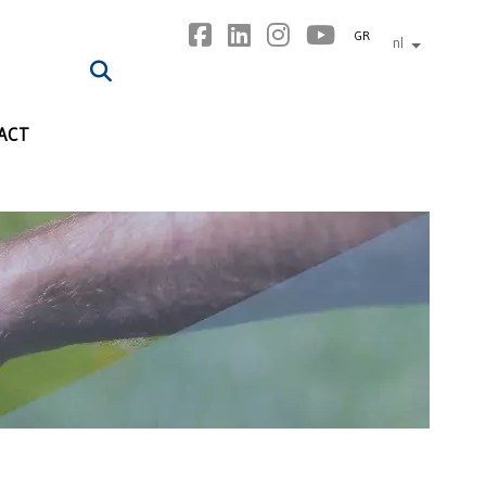
GR
nl
andere tal
ACT