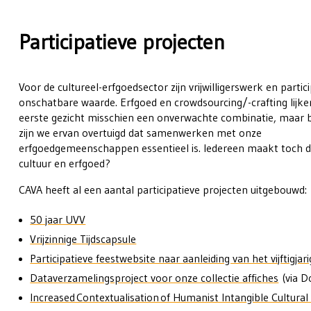
Participatieve projecten
Voor de cultureel-erfgoedsector zijn vrijwilligerswerk en partic
onschatbare waarde. Erfgoed en crowdsourcing/-crafting lijk
eerste gezicht misschien een onverwachte combinatie, maar b
zijn we ervan overtuigd dat samenwerken met onze
erfgoedgemeenschappen essentieel is. Iedereen maakt toch de
cultuur en erfgoed?
CAVA heeft al een aantal participatieve projecten uitgebouwd:
50 jaar UVV
Vrijzinnige Tijdscapsule
Participatieve feestwebsite naar aanleiding van het vijftigj
Dataverzamelingsproject voor onze collectie affiches
(via D
Increased Contextualisation of Humanist Intangible Cultural