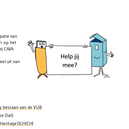
ipatie van
en op het
ij CAVA
el uit van
arig bestaan van de VUB
oe Dat)
 Heritage (ICHICH)