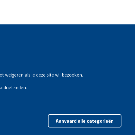
t weigeren als je deze site wil bezoeken.
sedoeleinden.
Toest
Aanvaard alle categorieën