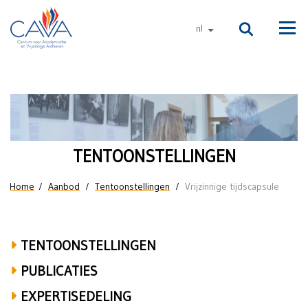
Naar de inhoud
nl
andere talen
Men
Vrijzinnige
tijdscapsule
TENTOONSTELLINGEN
U bent hier
Home
Aanbod
Tentoonstellingen
Vrijzinnige tijdscapsule
TENTOONSTELLINGEN
PUBLICATIES
EXPERTISEDELING