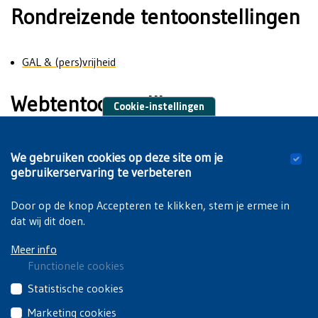
Rondreizende tentoonstellingen
GAL & (pers)vrijheid
Webtentoonstellingen
Cookie-instellingen
Mee(dailles) met het verhaal van St V
We gebruiken cookies op deze site om je
Vrijzinnige tijdscapsule
gebruikerservaring te verbeteren
150 jaar Vlaamse studenten in Brussel
Door op de knop Accepteren te klikken, stem je ermee in
dat wij dit doen.
Meer info
Functionele cookies
Deze
Statistische cookies
cookies
Deze
Marketing cookies