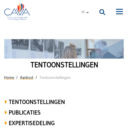
Naar de inhoud
nl
andere talen
Men
Tentoonstellingen
TENTOONSTELLINGEN
U bent hier
Home
Aanbod
Tentoonstellingen
TENTOONSTELLINGEN
PUBLICATIES
EXPERTISEDELING