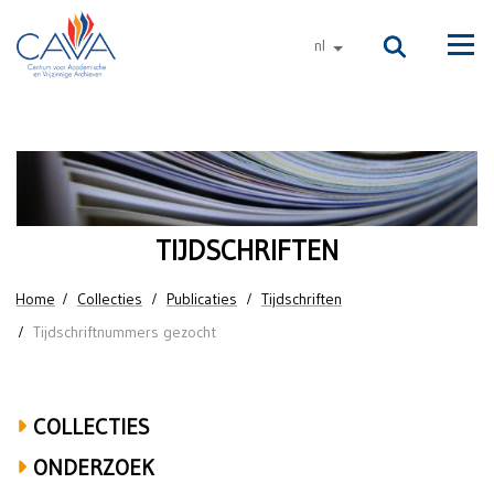
Naar de inhoud
nl
andere talen
Men
Tijdschriften:
oproep
TIJDSCHRIFTEN
U bent hier
Home
Collecties
Publicaties
Tijdschriften
Tijdschriftnummers gezocht
COLLECTIES
ONDERZOEK