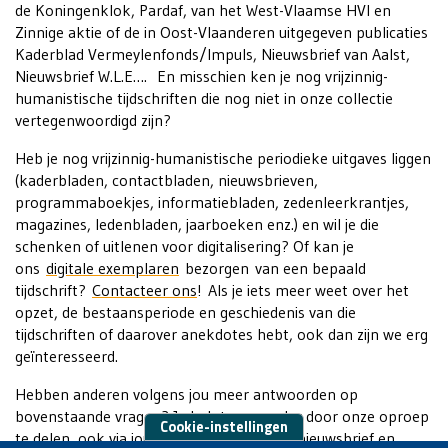
de Koningenklok, Pardaf, van het West-Vlaamse HVI en
Zinnige aktie of de in Oost-Vlaanderen uitgegeven publicaties
Kaderblad Vermeylenfonds/Impuls, Nieuwsbrief van Aalst,
Nieuwsbrief W.L.E…. En misschien ken je nog vrijzinnig-
humanistische tijdschriften die nog niet in onze collectie
vertegenwoordigd zijn?
Heb je nog vrijzinnig-humanistische periodieke uitgaves liggen
(kaderbladen, contactbladen, nieuwsbrieven,
programmaboekjes, informatiebladen, zedenleerkrantjes,
magazines, ledenbladen, jaarboeken enz.) en wil je die
schenken of uitlenen voor digitalisering? Of kan je
ons
digitale exemplaren
bezorgen van een bepaald
tijdschrift?
Contacteer ons
! Als je iets meer weet over het
opzet, de bestaansperiode en geschiedenis van die
tijdschriften of daarover anekdotes hebt, ook dan zijn we erg
geïnteresseerd.
Hebben anderen volgens jou meer antwoorden op
bovenstaande vragen? Je helpt ons verder door onze oproep
Cookie-instellingen
te delen, ook via jouw tijdschrift, website, nieuwsbrief en