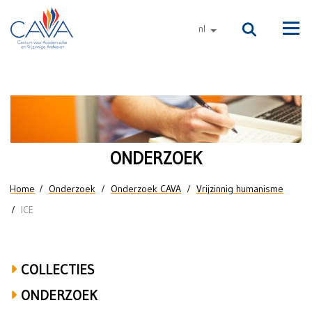
Naar de inhoud
nl
andere talen
Men
Onderzoek
naar
vrijzinnig-
ONDERZOEK
humanistisch
U bent hier
Home
Onderzoek
Onderzoek CAVA
Vrijzinnig humanisme
immaterieel
ICE
cultureel
erfgoed
COLLECTIES
ONDERZOEK