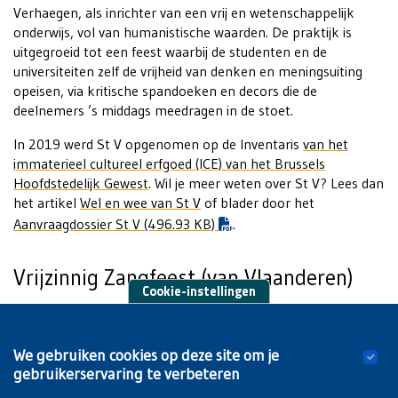
Verhaegen, als inrichter van een vrij en wetenschappelijk
onderwijs, vol van humanistische waarden. De praktijk is
uitgegroeid tot een feest waarbij de studenten en de
universiteiten zelf de vrijheid van denken en meningsuiting
opeisen, via kritische spandoeken en decors die de
deelnemers ’s middags meedragen in de stoet.
In 2019 werd St V opgenomen op de Inventaris
van het
immaterieel cultureel erfgoed (ICE) van het Brussels
Hoofdstedelijk Gewest
. Wil je meer weten over St V? Lees dan
het artikel
Wel en wee van St V
of blader door het
"pdf"
Aanvraagdossier St V
(496.93 KB)
.
Vrijzinnig Zangfeest (van Vlaanderen)
Cookie-instellingen
Sinds 1986 wordt aan de VUB het Vrijzinnig Zangfeest
georganiseerd. CAVA verzamelde bronnen, beeldmateriaal,
We gebruiken cookies op deze site om je
getuigenissen en anekdotes over het Vrijzinnig Zangfeest. Dit
gebruikerservaring te verbeteren
resulteerde in de publicatie
Schoon uit de toon! Het Vrijzinnig
Zangfeest op de VUB sinds 1986
.